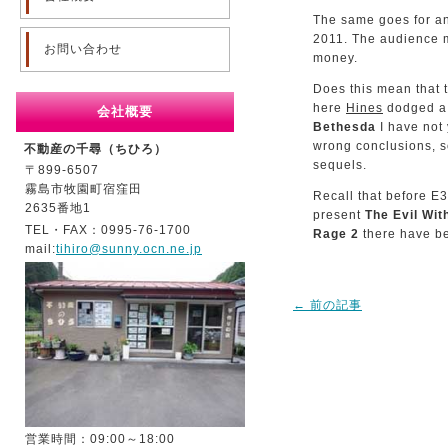
The same goes for 
2011. The audience me
お問い合わせ
money.
Does this mean that 
here
Hines
dodged a 
会社概要
Bethesda
I have not 
wrong conclusions, so
不動産の千尋（ちひろ）
sequels.
〒899-6507
霧島市牧園町宿窪田
Recall that before E
2635番地1
present
The Evil Wit
TEL・FAX：0995-76-1700
Rage 2
there have be
mail:
tihiro@sunny.ocn.ne.jp
←
前の記事
営業時間：09:00～18:00