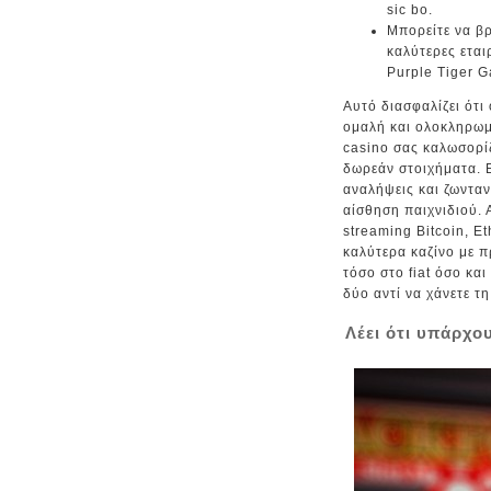
sic bo.
Μπορείτε να βρ
καλύτερες εται
Purple Tiger G
Αυτό διασφαλίζει ότ
ομαλή και ολοκληρωμ
casino σας καλωσορίζ
δωρεάν στοιχήματα. 
αναλήψεις και ζωνταν
αίσθηση παιχνιδιού. 
streaming Bitcoin, 
καλύτερα καζίνο με 
τόσο στο fiat όσο κα
δύο αντί να χάνετε τ
Λέει ότι υπάρχο