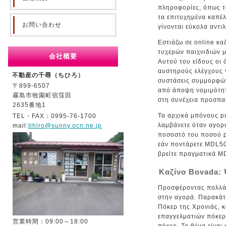
πληροφορίες, όπως τα
τα επιτυχημένα καπέλ
お問い合わせ
γίνονται εύκολα αντι
Εστιάζω σε online κα
τυχερών παιχνιδιών μ
会社概要
Αυτού του είδους οι 
αυστηρούς ελέγχους γ
不動産の千尋（ちひろ）
συστάσεις συμμορφών
〒899-6507
από άποψη νομιμότητα
霧島市牧園町宿窪田
στη συνέχεια προσπα
2635番地1
Τα αρχικά μπόνους p
TEL・FAX：0995-76-1700
λαμβάνετε όταν αγορά
mail:
tihiro@sunny.ocn.ne.jp
ποσοστό του ποσού p
εάν ποντάρετε MDL50
βρείτε πραγματικά M
Καζίνο Bovada:
Προσφέροντας πολλά π
στην αγορά. Παρακάτω
Πόκερ της Χρονιάς, κ
επαγγελματιών πόκερ
営業時間：09:00～18:00