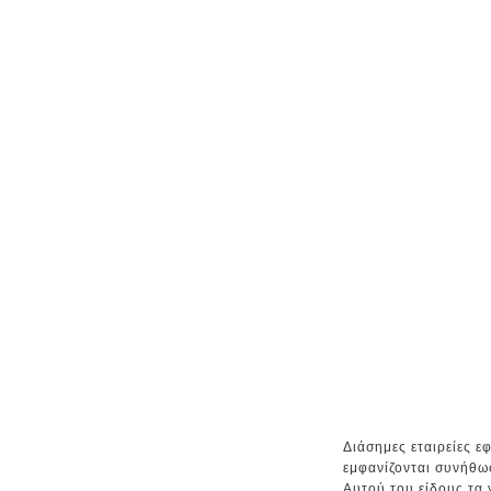
Διάσημες εταιρείες ε
εμφανίζονται συνήθω
Αυτού του είδους τα