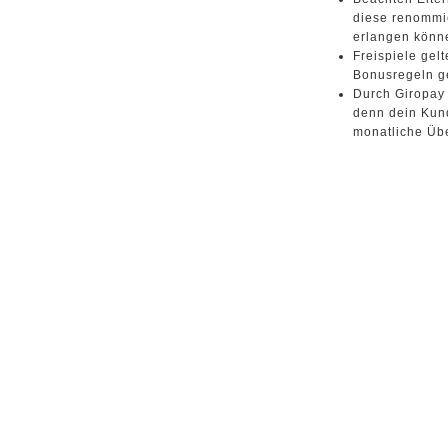
diese renommie
erlangen könn
Freispiele gel
Bonusregeln ge
Durch Giropay 
denn dein Kund
monatliche Übe