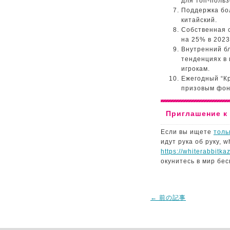
для топ‑польз
Поддержка бол
китайский.
Собственная 
на 25% в 2023
Внутренний бл
тенденциях в
игрокам.
Ежегодный “К
призовым фонд
Приглашение к
Если вы ищете
толь
идут рука об руку, 
https://whiterabbitk
окунитесь в мир бе
←
前の記事