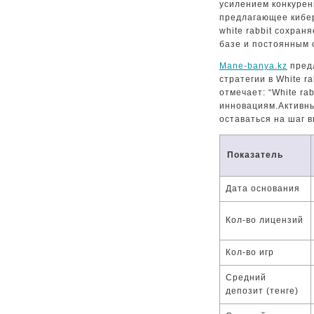
усилением конкуренц
предлагающее кибер
white rabbit сохран
базе и постоянным 
Mane-banya.kz
предл
стратегии в White r
отмечает: “White ra
инновациям.Активны
оставаться на шаг в
Показатель
Дата основания
Кол-во лицензий
Кол-во игр
Средний
депозит (тенге)