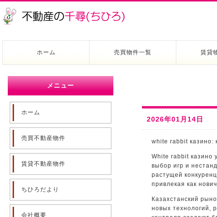
ホーム
売買物件一覧
賃貸
メニュー
ホーム
2026年01月14日
売買不動産物件
white rabbit казино
White rabbit казино
賃貸不動産物件
выбор игр и нестан
растущей конкуренц
привлекая как нович
ちひろだより
Казахстанский рыно
новых технологий, 
会社概要