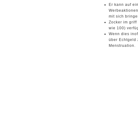
Er kann auf e
Werbeaktionen
mit sich bringe
Zocker im grif
wie 100) verfü
Wenn dies inof
über Echtgeld 
Menstruation.