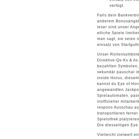
verfügt.
Falls dein Bankverbin
anderem Bonusangebo
leser sind unser Ang
etliche Spiele limiti
man sagt, sie seien 
einsatz von Startgut
Unser Rollensymbole
Direktive-Qs-Ks & As
bezahlten Symbolen, w
sekundär pauschal i
inside Horus, diesem
kannst du Eye of Hor
angewandten Jackpot
Spielautomaten, pass
inoffizieller mitarbe
respons Ausschau as p
transportieren ferner
Spielothek platziere
Die diesseitigen Eye
Vielleicht zielwert ei