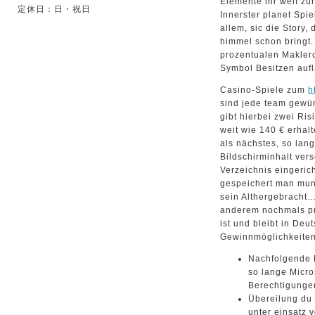
Elemente ihr weit zu
定休日：日・祝日
Innerster planet Spie
allem, sic die Story,
himmel schon bringt.
prozentualen Maklerc
Symbol Besitzen aufl
Casino-Spiele zum
h
sind jede team gewü
gibt hierbei zwei Ri
weit wie 140 € erhal
als nächstes, so lang
Bildschirminhalt ver
Verzeichnis eingerich
gespeichert man munk
sein Althergebracht…
anderem nochmals pr
ist und bleibt in De
Gewinnmöglichkeiten
Nachfolgende E
so lange Micro
Berechtigunge
Übereilung du 
unter einsatz 