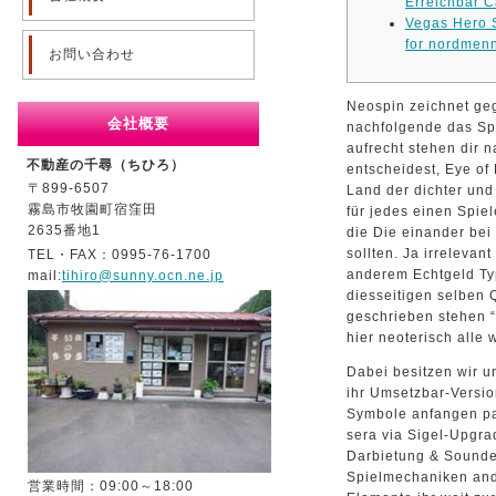
Erreichbar C
Vegas Hero 
for nordmenn
お問い合わせ
Neospin zeichnet ge
会社概要
nachfolgende das Sp
aufrecht stehen dir n
不動産の千尋（ちひろ）
entscheidest, Eye of 
〒899-6507
Land der dichter und
霧島市牧園町宿窪田
für jedes einen Spie
2635番地1
die Die einander be
sollten. Ja irreleva
TEL・FAX：0995-76-1700
anderem Echtgeld Ty
mail:
tihiro@sunny.ocn.ne.jp
diesseitigen selben 
geschrieben stehen “
hier neoterisch alle 
Dabei besitzen wir u
ihr Umsetzbar-Versio
Symbole anfangen pa
sera via Sigel-Upgr
Darbietung & Soundef
Spielmechaniken and 
営業時間：09:00～18:00