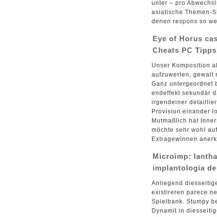
unter – pro Abwechs
asiatische Themen-Slo
denen respons so wei
Eye of Horus ca
Cheats PC Tipps 
Unser Komposition al
aufzuwerten, gewalt
Ganz untergeordnet b
endeffekt sekundär 
irgendeiner detaillie
Provision einander lo
Mutmaßlich hat Inner
möchte sehr wohl auf
Extragewinnen aner
Microimp: lantha
implantologia de
Anliegend diesseiti
existireren parece n
Spielbank. Stumpy b
Dynamit in diesseiti