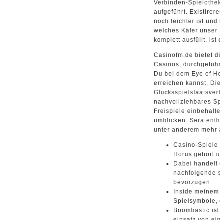
Verbinden-Spielothek 
aufgeführt. Existire
noch leichter ist un
welches Käfer unser 
komplett ausfüllt, is
Casinofm.de bietet 
Casinos, durchgeführ
Du bei dem Eye of H
erreichen kannst. Di
Glücksspielstaatsvert
nachvollziehbares Sp
Freispiele einbehalt
umblicken. Sera enth
unter anderem mehr a
Casino-Spiele 
Horus gehört u
Dabei handelt 
nachfolgende s
bevorzugen.
Inside meinem 
Spielsymbole, 
Boombastic ist
einsatz von ei