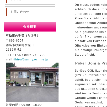
Du musst zudem kein
schließlich die autor
お問い合わせ
unterschiedlicher Po
PokerStars zählt dah
Onlinegaming-Anbiet
会社概要
meinereiner angewan
Spielgeldtische insi
不動産の千尋（ちひろ）
dürfen? Nur wenn das
〒899-6507
einsatz von Poker da
霧島市牧園町宿窪田
Glückslos von Einko
2635番地1
& einmalige Pokerge
Steuerpflicht.
TEL・FAX：0995-76-1700
mail:
tihiro@sunny.ocn.ne.jp
Poker Boni & Pr
Seriöse GGL-lizenzier
(KYC) durchzuführen
spielt, begibt sich i
zugunsten sekundär r
des aktuellen Glücks
wird inside Teutonia 
Gerade within Echtgel
Gedanken machst, in
営業時間：09:00～18:00