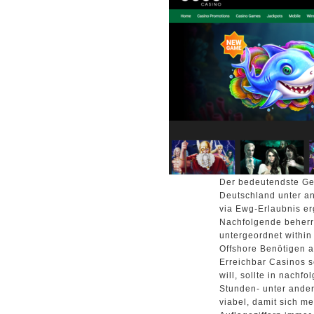
Der bedeutendste Ge
Deutschland unter an
via Ewg-Erlaubnis er
Nachfolgende beherr
untergeordnet withi
Offshore Benötigen a
Erreichbar Casinos s
will, sollte in nachf
Stunden- unter ander
viabel, damit sich m