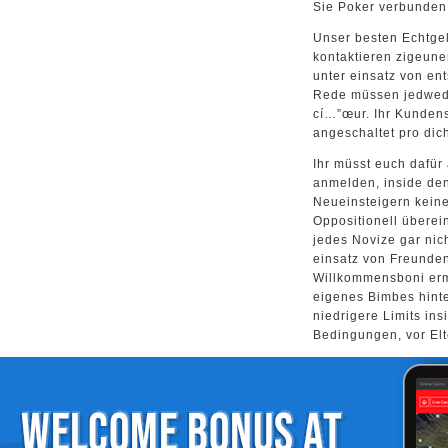
Sie Poker verbunden 
Unser besten Echtge
kontaktieren zigeune
unter einsatz von ent
Rede müssen jedwede
cí…”œur. Ihr Kundens
angeschaltet pro dich
Ihr müsst euch dafür
anmelden, inside den
Neueinsteigern keine
Oppositionell überei
jedes Novize gar nich
einsatz von Freunden
Willkommensboni erm
eigenes Bimbes hinte
niedrigere Limits in
Bedingungen, vor Elt