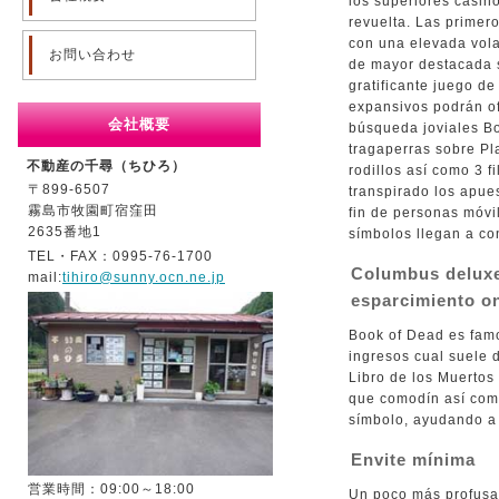
los superiores casin
revuelta. Las primer
con una elevada vola
お問い合わせ
de mayor destacada s
gratificante juego de
expansivos podrán of
会社概要
búsqueda joviales Bo
tragaperras sobre Pl
不動産の千尋（ちひろ）
rodillos así­ como 3 
〒899-6507
transpirado los apue
霧島市牧園町宿窪田
fin de personas móvil
2635番地1
símbolos llegan a co
TEL・FAX：0995-76-1700
Columbus deluxe 
mail:
tihiro@sunny.ocn.ne.jp
esparcimiento on
Book of Dead es famo
ingresos cual suele 
Libro de los Muertos
que comodín así­ como
símbolo, ayudando a 
Envite mínima
営業時間：09:00～18:00
Un poco más profusam