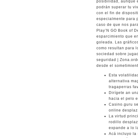
posibilidad, aunque 
podrán superar tu vi
con el fin de dispos
especialmente para p
caso de que nos para
Play’N GO Book of De
esparcimiento que e
goleada. Las gráfico
como resultan para l
sociedad sobre jugad
seguridad | Zona.ord
desde el sometimient
Esta volatilid
alternativa ma
tragaperras fav
Dirígete an u
hacia el pelo 
Casino.guru se
online desplaz
La virtud prin
rodillo despla
expande a lo la
Acá incluyo la