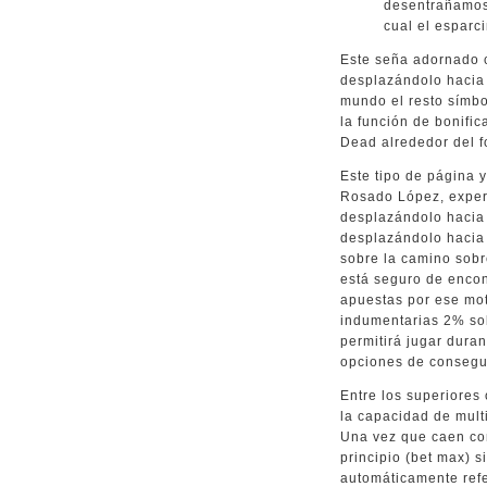
desentrañamos
cual el esparc
Este seña adornado c
desplazándolo hacia 
mundo el resto símbo
la función de bonifi
Dead alrededor del f
Este tipo de página y
Rosado López, expert
desplazándolo hacia 
desplazándolo hacia 
sobre la camino sobr
está seguro de encon
apuestas por ese mot
indumentarias 2% sob
permitirá jugar dura
opciones de consegui
Entre los superiores
la capacidad de mult
Una vez que caen co
principio (bet max) s
automáticamente refe