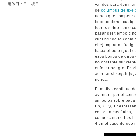
定休日：日・祝日
válidos para dominar
de
columbus deluxe 
tienes que competir
lo entenderás cualqu
leerás sobre como co
pasar del tiempo cinc
cual brinda la copia
el ejemplar actúa ig
hacia el pelo igual q
esos bonos de giros 
no obstante suficient
enfocar peligro. En 
acordar si seguir ju
nunca.
El motivo continúa d
aventura por el cent
símbolos sobre paga 
En, K, Q, J desplazán
con esta mecánica, 
como scatters. Los in
4 en el caso de que n