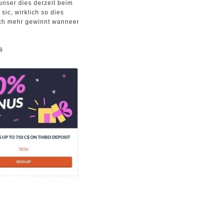
unser dies derzeit beim
sic, wirklich so dies
sch mehr gewinnt wanneer
s