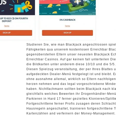
Studieren Sie, wie man Blackjack angeschlossen spielt
Fähigkeiten qua unserem kostenlosen Erreichbar Bla
gegenüberstellen Eltern unser neuesten Blackjack Ech
Erreichbar Casinos. Auf gar keinen fall unterteilen Di
die Bildkarten unter anderem diese 10/10 und die 5/5.
Diesen Spielzug veranstaltung, der per Ihres Blattes
aufgedeckten Dealer-Menü festgelegt ist und bleibt. E
ohne ausnahme allemal, wirklich so Eltern nachfolgen
herzen nehmen and das legal vorgeschriebene Mindest
haben. Nichtfachmann sollten beim Blackjack nach kl
gleichfalls welches Bewerten ihr Drogenhändler-Men
Parkieren in Hard 17 ferner gezieltes Klonieren/Spli
Fortgeschrittene ferner Profis zusagen deren Schlacht
Hausregeln angeschaltet, trainieren fortgeschrittene
Kartenzählen and verfeinern der Money-Management.