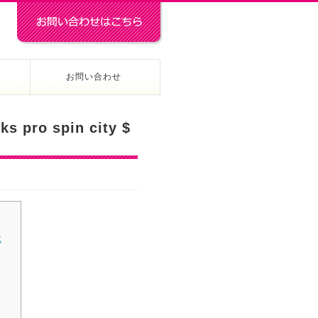
お問い合わせ
ks pro spin city $
t