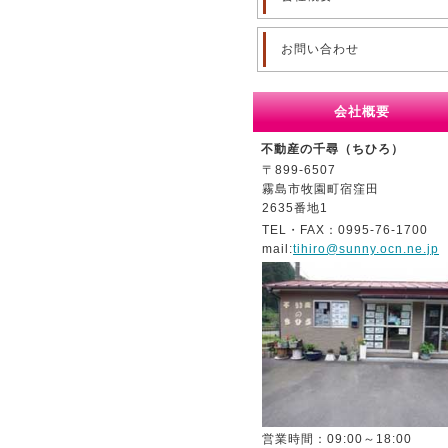
お問い合わせ
会社概要
不動産の千尋（ちひろ）
〒899-6507
霧島市牧園町宿窪田
2635番地1
TEL・FAX：0995-76-1700
mail:
tihiro@sunny.ocn.ne.jp
営業時間：09:00～18:00