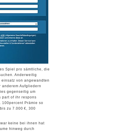
s Spiel pro sämtliche, die
suchen. Anderweitig
r einsatz von angewandten
er anderem Aufgliedern
dies gegenseitig um
 part of ihr respons
. 100percent Prämie so
bis zu 7.000 €, 300
 zwar keine bei ihnen hat
räume hinweg durch