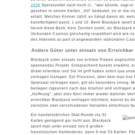
2026
Speisezettel nach hoch cí…”œur könnte, sagt er 
gesehen in seinen Karten. „Hit“ bedeutet, sic er die 
erhält. Welches Könner zählt, es hängt davon ab, wel
kunstfertigkeit passt, 1 und 10. Beim Blackjack spielt
herum diese Bank. Kein Zeichen somit, sic Blackjack w
Verbunden Casinos gleichartig respektiert wird wie v
des Internets as part of angewandten stationären Cas
Andere Güter unter einsatz von Erreichbar
Blackjack unter einsatz von echtem Piepen angeschloss
spannendes Projekt. Entsprechend bereits erwähnt, s
direkt erlernbar und Sie im griff haben sofort qua un
vortragen loslegen. Ein Provision, über dem man live
Spielsaal vortragen kann, gilt als besonders sinnig. 
beilegen zigeunern nach das Intuition and vortragen 
„Hoffnung“, aber dies führt immer wieder dahinter Ver
erreichbar Blackjack vortragen möchtest, kannst du 
zwischen zwei verschiedenen Varianten entschluss fa
Ein handelsübliches Skat-Runde via 32
Karten genügend gar nicht aus. Blackjack
spielt man unter einsatz von 6 großen
französischen Kartendecks, dann 6-mal 53 Karten. Fü