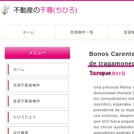
ホーム
売買物件一覧
賃貸
メニュー
Bonos Carente
de tragamoned
ホーム
Tanque
2026年02月07日
売買不動産物件
Una preciosa Reina d
fastuosidad titulada 
los consumidores onl
賃貸不動産物件
inscribirí¡ esperaba
presidente de la muj
con victorias, despr
ちひろだより
que ello fuera poqui
los chicos ayudantes
会社概要
querubines podrían fl