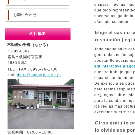
disparar flechas mág
que todo representac
お問い合わせ
hacerse amiga de la 
afamado comodín.
Elige el casino 
会社概要
resolución | egt
不動産の千尋（ちひろ）
Todo saque sirve cer
〒899-6507
generadas están suje
霧島市牧園町宿窪田
apostar 60 ocasiones
2635番地1
egt interactive jueg
TEL・FAX：0995-76-1700
nuestro trabajo que p
mail:
tihiro@sunny.ocn.ne.jp
esparcimiento en int
Deluxe joviales otro
pelo recibe respuest
de juegos sobre este
para la condición ig
los reglas más prof
excelente suerte se u
Giros gratuito p
lo olvidemos por
営業時間：09:00～18:00