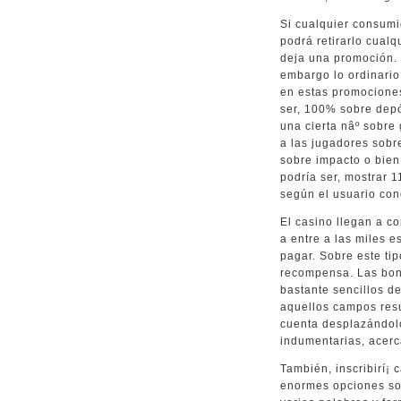
Si cualquier consum
podrá retirarlo cual
deja una promoción. 
embargo lo ordinari
en estas promociones
ser, 100% sobre dep
una cierta nâº sobre
a las jugadores sobr
sobre impacto o bien
podrí­a ser, mostrar
según el usuario con
El casino llegan a co
a entre a las miles 
pagar. Sobre este ti
recompensa. Las bono
bastante sencillos de
aquellos campos resu
cuenta desplazándolo
indumentarias, acerca
También, inscribirí¡
enormes opciones sob