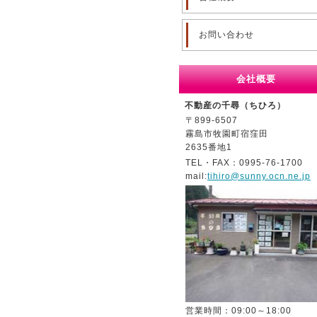
お問い合わせ
会社概要
不動産の千尋（ちひろ）
〒899-6507
霧島市牧園町宿窪田
2635番地1
TEL・FAX：0995-76-1700
mail:
tihiro@sunny.ocn.ne.jp
営業時間：09:00～18:00