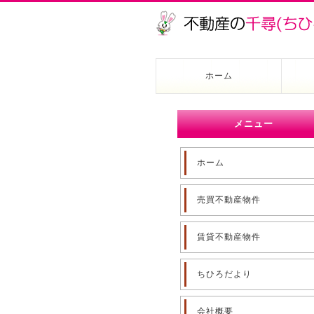
ホーム
メニュー
ホーム
売買不動産物件
賃貸不動産物件
ちひろだより
会社概要