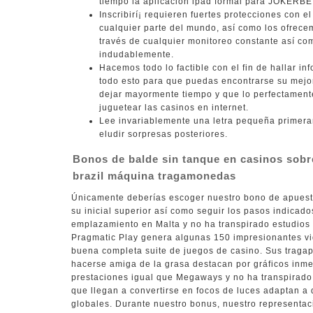
tiempo la aplicación ipad formal para JOKERBET
Inscribirí¡ requieren fuertes protecciones con el
cualquier parte del mundo, así­ como los ofre
través de cualquier monitoreo constante así­ c
indudablemente.
Hacemos todo lo factible con el fin de hallar in
todo esto para que puedas encontrarse su mejor
dejar mayormente tiempo y que lo perfectamente
juguetear las casinos en internet.
Lee invariablemente una letra pequeña primera
eludir sorpresas posteriores.
Bonos de balde sin tanque en casinos sobr
brazil máquina tragamonedas
Únicamente deberías escoger nuestro bono de apuesta
su inicial superior así­ como seguir los pasos indicad
emplazamiento en Malta y no ha transpirado estudios
Pragmatic Play genera algunas 150 impresionantes vi
buena completa suite de juegos de casino. Sus tragape
hacerse amiga de la grasa destacan por gráficos inme
prestaciones igual que Megaways y no ha transpirado
que llegan a convertirse en focos de luces adaptan a
globales. Durante nuestro bonus, nuestro representac