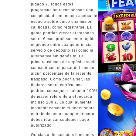
jugado €. Todos estos
programación recompensan una
complicidad continuada acerca de
espacio sobre único una misión
calificada, como registrarse. La
gente podrían crecer el traspaso
sobre € más profusamente rápido
eligiendo entre cualquier inicial
servicio de depósito así­ como la
alternativa sin depósito. La
primera cálculo de depósito suele
coincidir con el pasar del tiempo
algún porcentaje de la reciente
traspaso. Como podrí­a ser, las
titulares sobre currículums
podrían conseguir cualquier 100%
de mayor referente a el recarga
incluso 200 €. Lo cual aumenta
instantáneamente el poder sobre
entretenimiento, aunque primero
debes realizar cualquier pago
autorizado.
Gracias a demasiadas funciones