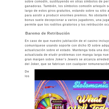
sobre comodín, sustituyendo en otras símbolos de pe
ganadoras. También, los símbolos comodín arlequín s
largo de estos giros gratuitos, estando sobre su sitio a
para asistir a producir enormes premios. No obstante 
bonus suele decepcionar a varios jugadores, una juga
permite que los rodillos giratorios y los retribución o
Baremo de Retribución
En caso de que nuestro jubilación de el casino incluy
comuníquese usando soporte con dicho ID sobre adquis
actualización sobre el estado. Mantenga toda una do
actualizada de eludir problemas con manga larga nue
gran margen sobre Joker’s Jewels se alcanza alrededo
del Joker, que se fabrican con cualquier remuneració
De
los