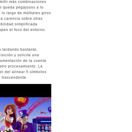
rmitir más combinaciones
e queda pegajosos a lo
 lo largo de múltiples giros
la carencia sobre otras
bilidad simplificada
cupen el foco del entorno.
o tardando bastante,
ición y solicite una
cumentación de la cuenta
stro procesamiento. La
r del alinear 5 símbolos
n trascendente.