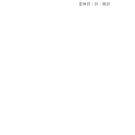
定休日：日・祝日