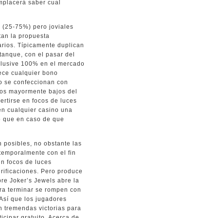
complacerá saber cual
 (25-75%) pero joviales
tan la propuesta
rios. Típicamente duplican
 tanque, con el pasar del
clusive 100% en el mercado
ece cualquier bono
to se confeccionan con
los mayormente bajos del
rtirse en focos de luces
en cualquier casino una
o que en caso de que
n posibles, no obstante las
 temporalmente con el fin
en focos de luces
rificaciones. Pero produce
re Joker’s Jewels abre la
ra terminar se rompen con
Así que los jugadores
n tremendas victorias para
icipar gratuito. Acerca de