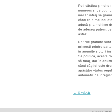
Poți câştiga ş multe r
numeros și de obții câ
măcar interj să grăma
când cele mai noi ofe
aducă și a mulțime d
de adesea putem, pent
astăz.
Rotirile gratuite sun
primești printre part
în anumite sloturi îns
Să politică, aceste ro
să rulaj, dar în anumi
când câștigi este dre
apăsător vârtos regul
automatic de înregist
←
前の記事