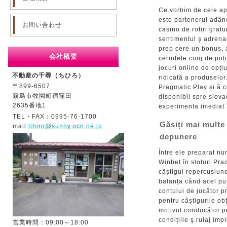
Ce vorbim de cele ap
este partenerul adân
お問い合わせ
casino de rotiri gratu
sentimentul ş adrenal
prep cere un bonus, 
会社概要
cerințele conj de poț
jocuri online de opțiu
不動産の千尋（ちひろ）
ridicată a produselor
〒899-6507
Pragmatic Play și ă c
霧島市牧園町宿窪田
disponibil spre slovac
2635番地1
experimenta imediat î
TEL・FAX：0995-76-1700
Găsiți mai multe 
mail:
tihiro@sunny.ocn.ne.jp
depunere
Între ele preparat num
Winbet în sloturi Prac
câștigul repercusiune
balanța când acel puț
contului de jucător p
pentru câștigurile ob
motivul conducător p
condițiile ş rulaj imp
営業時間：09:00～18:00