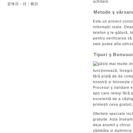
achitare.
定休日：日・祝日
Metode ş vărsar
Este un proiect constr
informații reale. Dea
telefon ş le-gătură, t
pentru verificarea să
vale putea afla utiliz
Tipuri ş Bonusur
funcționează, înregis
fără plată de de comp
noastră și folosește 
Procesul ş validare e
apo care reieşi fără 
excelentă de a câștig
primești ceva gratuit
Ofertele speciale incl
gratuite. Asta însea
deja anumit ş chirur.
sâmbăta si duminica te