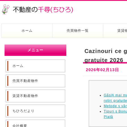
ホーム
売買物件一覧
賃貸
メニュー
Cazinouri ce g
gratuite 2026
ホーム
2026年02月13日
売買不動産物件
Găsiți mai mu
賃貸不動産物件
rotiri gratui
Metode ş vă
ちひろだより
Tipuri ş Bonu
Plată
会社概要