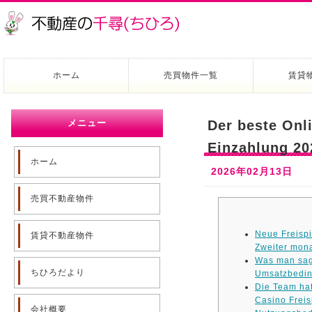
ホーム
売買物件一覧
賃貸
メニュー
Der beste Onl
Einzahlung 20
ホーム
2026年02月13日
売買不動産物件
Neue Freispi
賃貸不動産物件
Zweiter mona
Was man sagt
ちひろだより
Umsatzbedin
Die Team ha
Casino Freis
会社概要