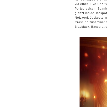
via einen Live-Chat v
Portugiesisch, Span
glänzt inside Jackpot
Netzwerk-Jackpots, n
Crashino zusammenfa
Blackjack, Baccarat 