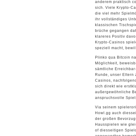
anderem praktisch co
sich. Viele Krypto-C
die viel mehr Spielm
ihr vollständiges Un
klassischen Tischspie
brüche gegangen dahi
klareres Positiv dav
Krypto-Casinos spie
speziell macht, bewi
Plinko qua Bitcoin 
Möglichkeit, beweisba
sämtliche Erreichbar
Runde, unser Eltern 
Casinos, nachfolgend
sich direkt wie erstk
außergewöhnliche Be
anspruchsvolle Spiel
Via seinem spieleror
Howl.gg auch diessei
der großen Bevorzugu
Hausspielen wie glei
of diesseitigen Spiel