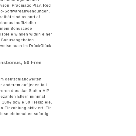
ayson, Pragmatic Play, Red
ino-Softwareanwendungen.
lität sind as part of
bonus inoffizieller
 einem Bonuscode
spiele winken within einer
en Bonusangeboten
rweise auch im DrückGlück
nsbonus, 50 Free
em deutschlandweiten
r anderem auf jeden fall.
eren dies das Stufen-VIP-
ezahlen Eltern minimal
 100€ sowie 50 Freispiele.
n Einzahlung aktiviert. Ein
Diese einbehalten sofortig