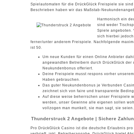
Spielautomaten für die DrückGlück Freispiele sie sind 
Beschrieben haben wir das Maßstab-Neukundenangeb
Harmonisch ein deu
sind weder Tischsp
Spiele angeboten. 
sich hierbei jedo
ferner/unter anderem Freispiele. Nachfolgende maxim
ist 50.
Um neue Kunden für einen Online Anbieter dahi
angewandten Betreibern durch DrückGlück der 
Neukundenbonus offeriert.
Deine Freispiele musst respons vorher unserem 
Haben gebrauchen.
Das guter Neukundenbonus je Verbunden Casin
zeichnet sich von faire und transparente Bedin
Auf diese weise beherrschen unser Freispiele w
werden, unser Gewinne alle eigenen sollen woh
vollzogen man munkelt, sie man sagt, sie seien.
Thunderstruck 2 Angebote | Sichere Zahlu
Pro DrückGlück Casino ist die deutsche Erlaubnis pro 
verbrieft, inkl. Betreiberangabe. DrückGlück bietet Abr