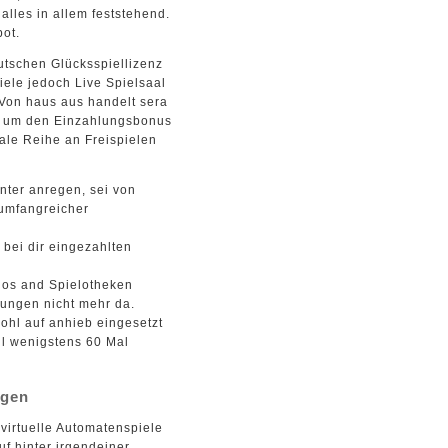
alles in allem feststehend.
ot.
tschen Glücksspiellizenz
iele jedoch Live Spielsaal
Von haus aus handelt sera
ch um den Einzahlungsbonus
ale Reihe an Freispielen
nter anregen, sei von
umfangreicher
bei dir eingezahlten
os and Spielotheken
gungen nicht mehr da.
ohl auf anhieb eingesetzt
l wenigstens 60 Mal
ngen
virtuelle Automatenspiele
uf hinter irgendeiner