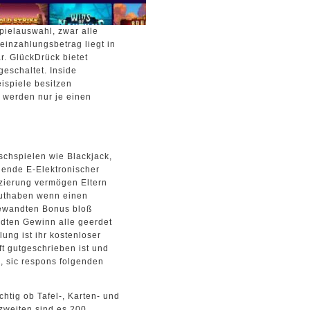
pielauswahl, zwar alle
teinzahlungsbetrag liegt in
r. GlückDrück bietet
eschaltet. Inside
ispiele besitzen
 werden nur je einen
chspielen wie Blackjack,
gende E-Elektronischer
fizierung vermögen Eltern
guthaben wenn einen
gewandten Bonus bloß
ndten Gewinn alle geerdet
ung ist ihr kostenloser
ft gutgeschrieben ist und
s, sic respons folgenden
htig ob Tafel-, Karten- und
 zweiten sind es 200