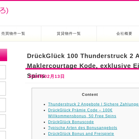
売買物件一覧
賃貸物件一覧
会社概要
DrückGlück 100 Thunderstruck 2 
Maklercourtage Kode, exklusive E
Spins
2026年02月13日
Content
Thunderstruck 2 Angebote | Sichere Zahlung
DrückGlück Prämie Code – 100€
Willkommensbonus, 50 Free Spins
DrückGlück Bonuscode
Typische Arten des Bonusangebots
DrückGlück Bonus and Freispiele