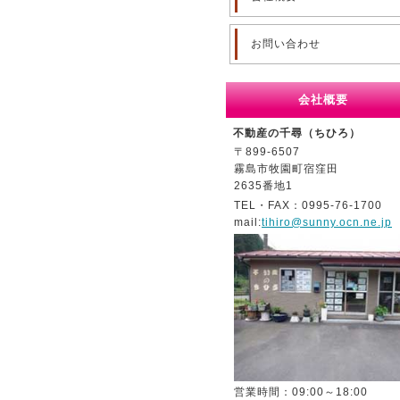
お問い合わせ
会社概要
不動産の千尋（ちひろ）
〒899-6507
霧島市牧園町宿窪田
2635番地1
TEL・FAX：0995-76-1700
mail:
tihiro@sunny.ocn.ne.jp
営業時間：09:00～18:00