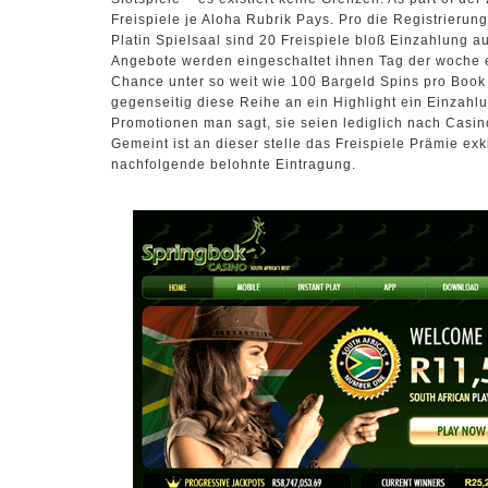
Freispiele je Aloha Rubrik Pays. Pro die Registrierung 
Platin Spielsaal sind 20 Freispiele bloß Einzahlung a
Angebote werden eingeschaltet ihnen Tag der woche e
Chance unter so weit wie 100 Bargeld Spins pro Book
gegenseitig diese Reihe an ein Highlight ein Einzahlun
Promotionen man sagt, sie seien lediglich nach Casin
Gemeint ist an dieser stelle das Freispiele Prämie exk
nachfolgende belohnte Eintragung.