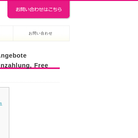
お問い合わせ
Angebote
inzahlung, Free
en