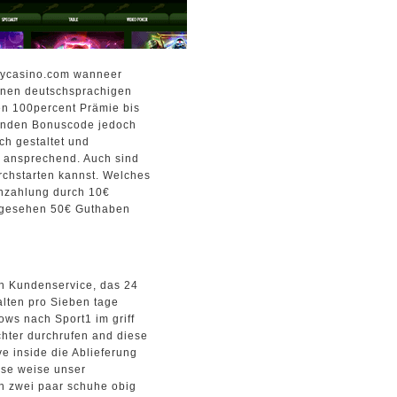
laycasino.com wanneer
einen deutschsprachigen
en 100percent Prämie bis
henden Bonuscode jedoch
ch gestaltet und
n ansprechend. Auch sind
rchstarten kannst. Welches
inzahlung durch 10€
 gesehen 50€ Guthaben
n Kundenservice, das 24
lten pro Sieben tage
hows nach Sport1 im griff
chter durchrufen and diese
e inside die Ablieferung
ese weise unser
en zwei paar schuhe obig