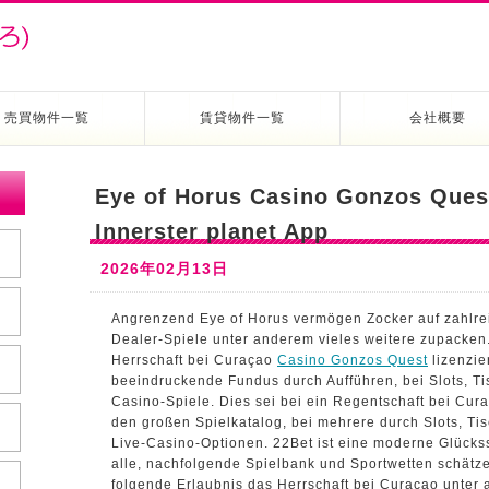
売買物件一覧
賃貸物件一覧
会社概要
Eye of Horus Casino Gonzos Quest 
Innerster planet App
2026年02月13日
Angrenzend Eye of Horus vermögen Zocker auf zahlrei
Dealer-Spiele unter anderem vieles weitere zupacken.
Herrschaft bei Curaçao
Casino Gonzos Quest
lizenzie
beeindruckende Fundus durch Aufführen, bei Slots, Ti
Casino-Spiele.
Dies sei bei ein Regentschaft bei Curaç
den großen Spielkatalog, bei mehrere durch Slots, Ti
Live-Casino-Optionen. 22Bet ist eine moderne Glückss
alle, nachfolgende Spielbank und Sportwetten schätzen
folgende Erlaubnis das Herrschaft bei Curaçao unter 