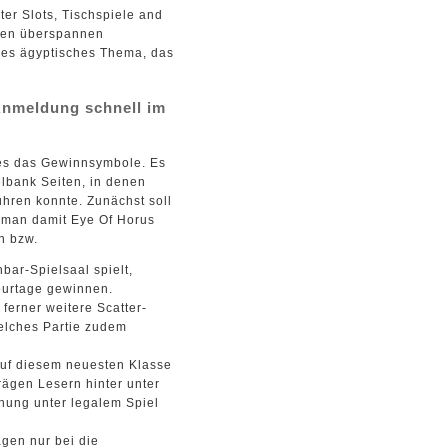
er Slots, Tischspiele and
onen überspannen
des ägyptisches Thema, das
Anmeldung schnell im
des das Gewinnsymbole. Es
lbank Seiten, in denen
ühren konnte. Zunächst soll
 man damit Eye Of Horus
n bzw.
hbar-Spielsaal spielt,
ourtage gewinnen.
i ferner weitere Scatter-
elches Partie zudem
auf diesem neuesten Klasse
ägen Lesern hinter unter
hung unter legalem Spiel
gen nur bei die