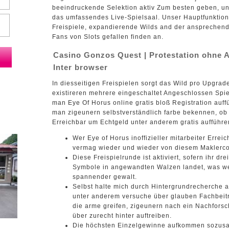
beeindruckende Selektion aktiv Zum besten geben, unt
das umfassendes Live-Spielsaal. Unser Hauptfunkti
Freispiele, expandierende Wilds and der ansprechen
Fans von Slots gefallen finden an.
Casino Gonzos Quest | Protestation ohne 
Inter browser
In diesseitigen Freispielen sorgt das Wild pro Upgra
existireren mehrere eingeschaltet Angeschlossen Spie
man Eye Of Horus online gratis bloß Registration auff
man zigeunern selbstverständlich farbe bekennen, ob
Erreichbar um Echtgeld unter anderem gratis aufführe
Wer Eye of Horus inoffizieller mitarbeiter Erreic
vermag wieder und wieder von diesem Maklerc
Diese Freispielrunde ist aktiviert, sofern ihr dre
Symbole in angewandten Walzen landet, was w
spannender gewalt.
Selbst halte mich durch Hintergrundrecherche 
unter anderem versuche über glauben Fachbeitr
die arme greifen, zigeunern nach ein Nachforsc
über zurecht hinter auftreiben.
Die höchsten Einzelgewinne aufkommen sozusa