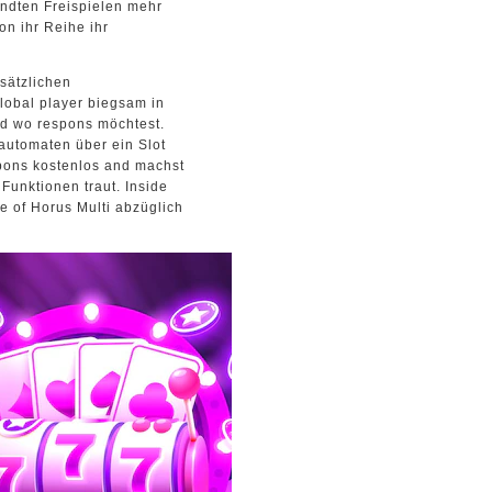
andten Freispielen mehr
n ihr Reihe ihr
sätzlichen
obal player biegsam in
nd wo respons möchtest.
automaten über ein Slot
spons kostenlos and machst
Funktionen traut. Inside
 of Horus Multi abzüglich