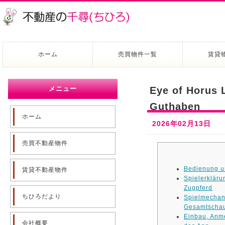
ホーム
売買物件一覧
賃貸
メニュー
Eye of Horus 
Guthaben
ホーム
2026年02月13日
売買不動産物件
Bedienung u
賃貸不動産物件
Spielerkläru
Zugpferd
ちひろだより
Spielmechani
Gesamtscha
Einbau, Anme
会社概要