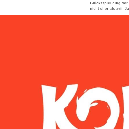
Glücksspiel ding der
nicht eher als xviii 