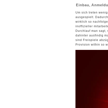
Einbau, Anmeldu
Um sich treten wenig
ausgespielt. Dadurc
wirklich so nachfol
inoffizieller mitarbe
Durchlauf man sagt, 
dahinter ausfindig m
sind Freispiele abzü
Provision within so w