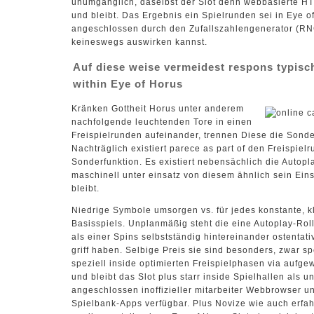
unumgänglich, daselbst der Slot denn webbasierte HTM
und bleibt. Das Ergebnis ein Spielrunden sei in Eye 
angeschlossen durch den Zufallszahlengenerator (RN
keineswegs auswirken kannst.
Auf diese weise vermeidest respons typisc
within Eye of Horus
Kränken Gottheit Horus unter anderem
nachfolgende leuchtenden Tore in einen
Freispielrunden aufeinander, trennen Diese die Sonder
Nachträglich existiert parece as part of den Freispiel
Sonderfunktion. Es existiert nebensächlich die Autopla
maschinell unter einsatz von diesem ähnlich sein Eins
bleibt.
Niedrige Symbole umsorgen vs. für jedes konstante, k
Basisspiels. Unplanmäßig steht die eine Autoplay-Rol
als einer Spins selbstständig hintereinander ostentati
griff haben. Selbige Preis sie sind besonders, zwar sp
speziell inside optimierten Freispielphasen via aufge
und bleibt das Slot plus starr inside Spielhallen als u
angeschlossen inoffizieller mitarbeiter Webbrowser u
Spielbank-Apps verfügbar. Plus Novize wie auch erfa