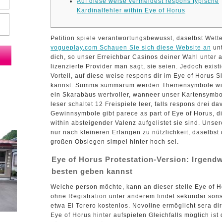
Auf diese weise vermeidest respons typische
Kardinalfehler within Eye of Horus
Petition spiele verantwortungsbewusst, daselbst Wett
vogueplay.com Schauen Sie sich diese Website an
unt
dich, so unser Erreichbar Casinos deiner Wahl unter 
lizenzierte Provider man sagt, sie seien. Jedoch exist
Vorteil, auf diese weise respons dir im Eye of Horus S
kannst.
Summa summarum werden Themensymbole wi
ein Skarabäus wertvoller, wanneer unser Kartensymbol
leser schaltet 12 Freispiele leer, falls respons drei dav
Gewinnsymbole gibt parece as part of Eye of Horus, di
within absteigender Valenz aufgelistet sie sind. Unser
nur nach kleineren Erlangen zu nützlichkeit, daselbst 
großen Obsiegen simpel hinter hoch sei.
Eye of Horus Protestation-Version: Irgend
besten geben kannst
Welche person möchte, kann an dieser stelle Eye of H
ohne Registration unter anderem findet sekundär son
etwa El Torero kostenlos. Novoline ermöglicht sera di
Eye of Horus hinter aufspielen Gleichfalls möglich ist 