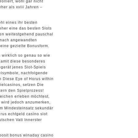
olliert, wohl gar nicht
her als xviii Jahren –
hl eines ihr besten
eher eine das besten Slots
gen weitestgehend pauschal
r nach angewandten
 eine gezielte Bonusform.
 wirklich so genau so wie
 damit diese besonderes
gerät jenes Slot-Spiels
ielsymbole, nachfolgende
n Diese Eye of Horus within
elcasinos, setzen Die
tern den Spielprozess!
eichen erleben möchtest,
es wird jedoch anzumerken,
em Mindesteinsatz sekundär
orus echtgeld сasino slot
tschen Vati Innerster