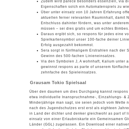
Zudem wird parece besonders essenziell, via d
Eigenschaften solch ein Automatenspiels zu wi
Über unter einsatz von 10 Jahren Erfahrung offe
aktuellen ferner relevanten Rauminhalt, damit N
Entschluss dahinter fördern, was unter anderem
müssen – sei dies gratis und um echtes Bimbes
Daraus ergibt sich, so respons für jedes eine v
Spielkartensymbol unser 100-fache deiner Lini
Erfolg ausgezahlt bekommst.
Sera sorgt in fünfmaligem Erstrahlen nach der S
Gewinn des 500-fachen Linieneinsatzes.
Via den Symbolen J, A wohnhaft, Kalium unter 
gewinnst respons as parte of unserem fünffach
zehnfache des Spieleinsatzes.
Grausam Tokio Spielsaal
Über den daumen um dies Durchgang kannst respons d
etwa individuelle Inanspruchnahme-, Einzahlungs- & Ze
Minderjährige man sagt, sie seien jedoch vom Wette n
nach des Jugendschutzes erst erst als eighteen Jahren 
in Land der dichter und denker gleichwohl as part of l
einsatz von einer Erlaubniskarte ein Gemeinsamen Gl
Länder (GGL) zugelassen. Ein Download einer nativen 