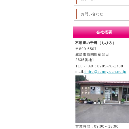
お問い合わせ
会社概要
不動産の千尋（ちひろ）
〒899-6507
霧島市牧園町宿窪田
2635番地1
TEL・FAX：0995-76-1700
mail:
tihiro@sunny.ocn.ne.jp
営業時間：09:00～18:00