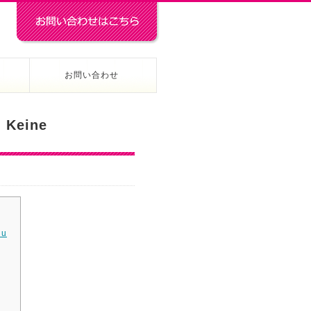
お問い合わせ
n Keine
du