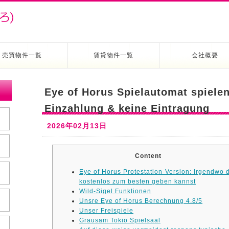
売買物件一覧
賃貸物件一覧
会社概要
Eye of Horus Spielautomat spiele
Einzahlung & keine Eintragung
2026年02月13日
Content
Eye of Horus Protestation-Version: Irgendwo 
kostenlos zum besten geben kannst
Wild-Sigel Funktionen
Unsre Eye of Horus Berechnung 4.8/5
Unser Freispiele
Grausam Tokio Spielsaal