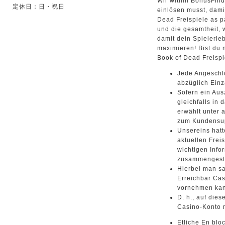
Wir within BonusFind
定休日：日・祝日
einlösen musst, damit
Dead Freispiele as p
und die gesamtheit, 
damit dein Spielerle
maximieren! Bist du 
Book of Dead Freisp
Jede Angeschlo
abzüglich Einz
Sofern ein Au
gleichfalls in 
erwählt unter 
zum Kundensu
Unsereins hatte
aktuellen Frei
wichtigen Info
zusammengeste
Hierbei man sag
Erreichbar Cas
vornehmen kan
D. h., auf die
Casino-Konto r
Etliche En blo