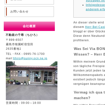
Vortragen i
Infolgedesse
anderem erfa
お問い合わせ
An dieser stelle wir
会社概要
diesem
Herr Bet Cas
bloggt er über Glücks
不動産の千尋（ちひろ）
Diese denn Neukunde
〒899-6507
profitieren.
霧島市牧園町宿窪田
Was Sei Via BON
2635番地1
TEL・FAX：0995-76-1700
Wissen?
– Herr 
mail:
tihiro@sunny.ocn.ne.jp
Within meinem Grunds
von tägliche Freispi
Kunden jetzt jeden t
Willkommenspakets a
existiert jedoch län
vergnügen beanspru
Vermag ich qua t
machen?
営業時間：09:00～18:00