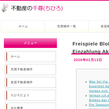
ホーム
売買物件一覧
賃貸
メニュー
Freispiele Bl
Einzahlung Ak
ホーム
2026年02月13日
売買不動産物件
Was Sei Via
賃貸不動産物件
Essentiell N
melden sich
ちひろだより
Vermag ich q
Bimbes das 
Die Tagesord
会社概要