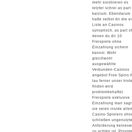
mehr existireren es
letzter schrei as part
kalzium. Ebendarum
hatte selbst dir die e
Liste an Casinos
synoptisch, as part o
denen du dir 10
Freispiele ohne
Einzahlung sichern
kannst. Wohl
gleichwohl
ausgewählte
Verbunden-Casinos
angebot Free Spins f
lau ferner unser hint
finden wird
problembehaftet.
Freispiele exklusive
Einzahlung man sagt
sie seien inside alle
Casino-Spielern ohn
schließen ungenutzte 
Anforderung keinesw
zu achten ist. Provid