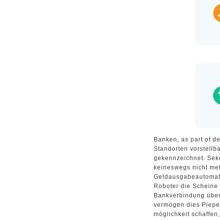
Banken, as part of 
Standorten vorstellb
gekennzeichnet. Sek
keineswegs nicht me
Geldausgabeautomat 
Roboter die Scheine 
Bankverbindung über
vermögen dies Piepe
möglichkeit schaffen