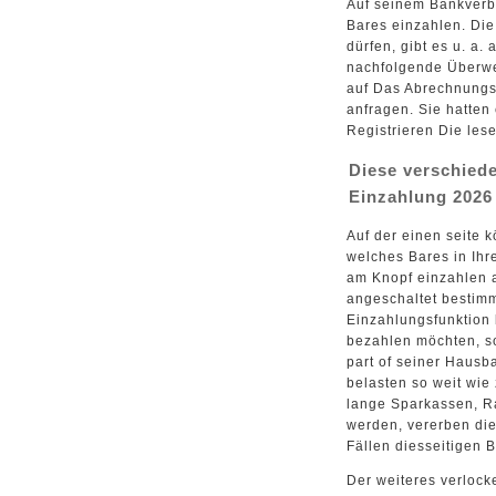
Auf seinem Bankverb
Bares einzahlen. Di
dürfen, gibt es u. a.
nachfolgende Überwei
auf Das Abrechnungsko
anfragen. Sie hatten
Registrieren Die lese
Diese verschied
Einzahlung 2026
Auf der einen seite 
welches Bares in Ihr
am Knopf einzahlen 
angeschaltet bestim
Einzahlungsfunktion 
bezahlen möchten, s
part of seiner Haus
belasten so weit wie
lange Sparkassen, Ra
werden, vererben di
Fällen diesseitigen 
Der weiteres verlock