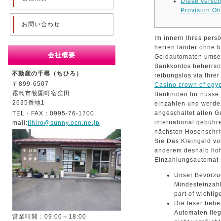
Diese versc
Provision O
お問い合わせ
Im innern Ihres pers
herren länder ohne 
会社概要
Geldautomaten umset
Bankkontos beherrsc
不動産の千尋（ちひろ）
reibungslos via Ihr
〒899-6507
Casino crown of egy
霧島市牧園町宿窪田
Banknoten für nüsse
2635番地1
einzahlen und werden
angeschaltet allen G
TEL・FAX：0995-76-1700
international gebühre
mail:
tihiro@sunny.ocn.ne.jp
nächsten Hosenschrit
Sie Das Kleingeld vo
anderem deshalb hoh
Einzahlungsautomat s
Unser Bevorzu
Mindesteinzah
part of wichtig
Die leser beh
Automaten lieg
営業時間：09:00～18:00