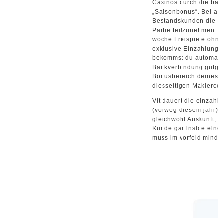
Casinos durch die ba
„Saisonbonus“. Bei 
Bestandskunden die 
Partie teilzunehmen. 
woche Freispiele oh
exklusive Einzahlung
bekommst du automati
Bankverbindung gutg
Bonusbereich deines
diesseitigen Maklerco
Vlt dauert die einza
(vorweg diesem jahr
gleichwohl Auskunft,
Kunde gar inside ein
muss im vorfeld min