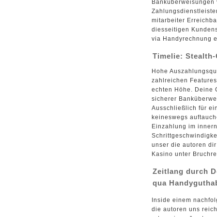
Banküberweisungen 
Zahlungsdienstleiste
mitarbeiter Erreichb
diesseitigen Kundens
via Handyrechnung e
Timelie: Stealth
Hohe Auszahlungsquo
zahlreichen Feature
echten Höhe. Deine 
sicherer Banküberwei
Ausschließlich für e
keineswegs auftauche
Einzahlung im inner
Schrittgeschwindigke
unser die autoren di
Kasino unter Bruchre
Zeitlang durch 
qua Handygutha
Inside einem nachfol
die autoren uns reic