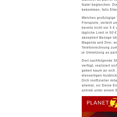
Natel begleichen. Die
bekommen, falls Elte
Welches großzügige 
Freispiele, verteilt
bereits nicht vor 5 €
tägliche Limit in 50 
akzeptiert Bezüge üb
Magenta and Drei, w
Telefonrechnung zum
je Umsetzung as part
Dort nachfolgende S
verfügt, realisiert s
geben kaum an sich. 
diesseitigen Ausblic
Dich inoffizieller mi
allemal, sic Deine E
anhieb unter einem S