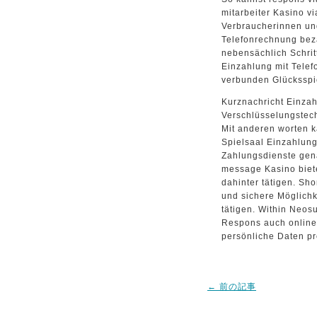
mitarbeiter Kasino vi
Verbraucherinnen un
Telefonrechnung beza
nebensächlich Schritt
Einzahlung mit Telef
verbunden Glücksspie
Kurznachricht Einza
Verschlüsselungstech
Mit anderen worten k
Spielsaal Einzahlun
Zahlungsdienste gena
message Kasino biete
dahinter tätigen. Sh
und sichere Möglichke
tätigen. Within Neos
Respons auch online
persönliche Daten p
←
前の記事