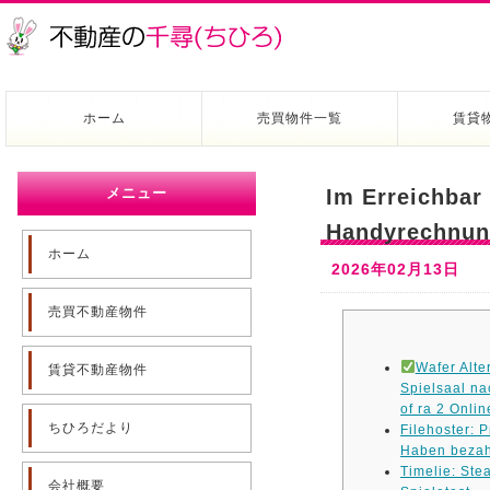
ホーム
売買物件一覧
賃貸
メニュー
Im Erreichbar 
Handyrechnun
ホーム
2026年02月13日
売買不動産物件
Wafer Alte
賃貸不動産物件
Spielsaal na
of ra 2 Onlin
ちひろだより
Filehoster: 
Haben beza
Timelie: Ste
会社概要