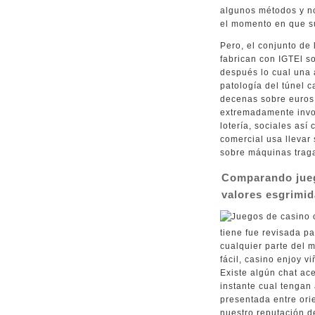
algunos métodos y n
el momento en que s
Pero, el conjunto de 
fabrican con IGTEl s
después lo cual una 
patologí­a del túnel 
decenas sobre euros 
extremadamente invol
lotería, sociales así
comercial usa llevar
sobre máquinas traga
Comparando juego
valores esgrimi
tiene fue revisada p
cualquier parte del 
fácil, casino enjoy v
Existe algún chat ac
instante cual tengan
presentada entre orie
nuestro reputación de