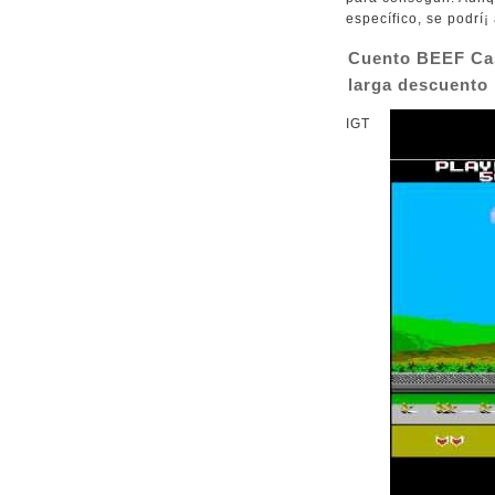
específico, se podrí¡ 
Cuento BEEF Casi
larga descuento
IGT