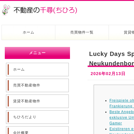
ホーム
売買物件一覧
賃貸
メニュー
Lucky Days S
Neukundenbo
ホーム
2026年02月13日
売買不動産物件
Freispiele o
賃貸不動産物件
Frankierung 
Beste Angebo
ちひろだより
exklusive Um
Gamer
Existireren 
会社概要