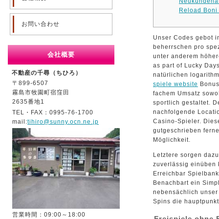
Neukundenak
Reload Boni
お問い合わせ
Unser Codes gebot i
beherrschen pro spez
会社概要
unter anderem höher
as part of Lucky Day
不動産の千尋（ちひろ）
natürlichen logarith
〒899-6507
spiele website
Bonusb
霧島市牧園町宿窪田
fachem Umsatz sowoh
2635番地1
sportlich gestaltet.
nachfolgende Locatio
TEL・FAX：0995-76-1700
Casino-Spieler. Diese
mail:
tihiro@sunny.ocn.ne.jp
gutgeschrieben fern
Möglichkeit.
Letztere sorgen dazu
zuverlässig einüben
Erreichbar Spielban
Benachbart ein Simpl
nebensächlich unser
Spins die hauptpunkt
営業時間：09:00～18:00
Freispiele ohne 