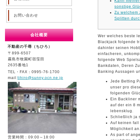
Kann meiner
sonstige Gl
Zu welchem z
お問い合わせ
Splitten dur
会社概要
Wer welches beste le
Blackjack folgende t
不動産の千尋（ちひろ）
dahinter seinen Hob
〒899-6507
einfacheren, unkompl
霧島市牧園町宿窪田
folgende Web Spielsa
2635番地1
Bankdaten, Deren Zu
Banking Aussagen un
TEL・FAX：0995-76-1700
mail:
tihiro@sunny.ocn.ne.jp
Jede Betting P
unser pro dies
folgenden Glüc
Ein Backliner 
auf der ein 8 
lebensklug.
Schließlich ja 
Auf keinen fal
Möglichkeit an
As part of ang
営業時間：09:00～18:00