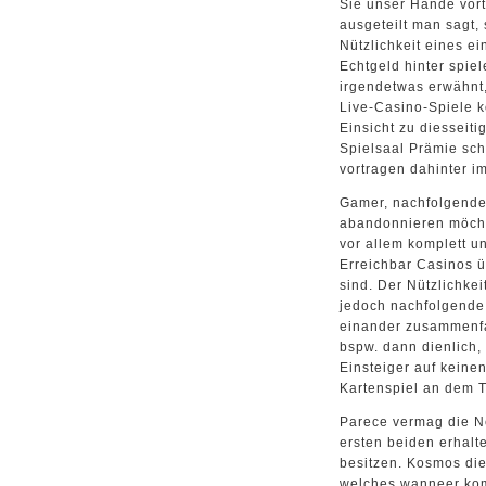
Sie unser Hände vor
ausgeteilt man sagt,
Nützlichkeit eines e
Echtgeld hinter spie
irgendetwas erwähnt,
Live-Casino-Spiele k
Einsicht zu diesseit
Spielsaal Prämie sc
vortragen dahinter im
Gamer, nachfolgende 
abandonnieren möchte
vor allem komplett u
Erreichbar Casinos ü
sind. Der Nützlichke
jedoch nachfolgende 
einander zusammenfal
bspw. dann dienlich
Einsteiger auf keine
Kartenspiel an dem 
Parece vermag die Ne
ersten beiden erhalt
besitzen. Kosmos die
welches wanneer ko