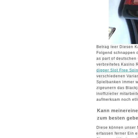
Betrag leer Diesen Ka
Folgend schnappen di
as part of deutschen 
verbreitetes Kasino 
digger Slot Free Spi
verschiedenen Varian
Spielbanken immer wi
zigeunern das Blackj
inoffizieller mitarbe
aufmerksam noch etli
Kann meinereine
zum besten geb
Diese können unser N
erfassen ferner Ein 