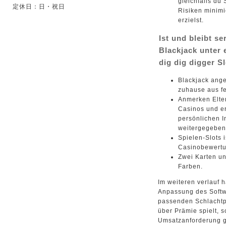
gleichfalls du 
定休日：日・祝日
Risiken minimi
erzielst.
Ist und bleibt s
Blackjack unter 
dig dig digger S
Blackjack ange
zuhause aus fe
Anmerken Elter
Casinos und er
persönlichen In
weitergegeben 
Spielen-Slots 
Casinobewertun
Zwei Karten un
Farben.
Im weiteren verlauf 
Anpassung des Softwa
passenden Schlachtp
über Prämie spielt, 
Umsatzanforderung g