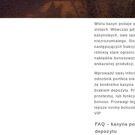
Wielu kasyn podaje w
slotach. Wówczas gdy 
kasynowych, owe spec
niezrozumiałego. Slo
następujących frakcj
istnieją stale ogran
nakładów bonusowych
wskazanej produkcji,
Wprowadź swej infor
odnośnik portfela el
że konkretne kasyna 
brakiem depozytu. Pr
przetestuj, lub fun
bonusu. Przewagi tego
lepsze normy bonusó
VIP.
FAQ – kasyna p
depozytu