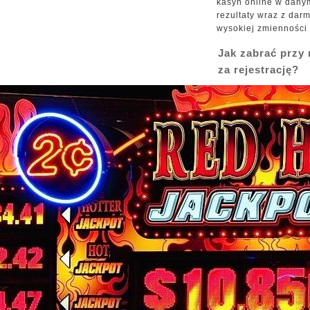
kasyn online w dany
rezultaty wraz z da
wysokiej zmienności 
Jak zabrać przy
za rejestrację?