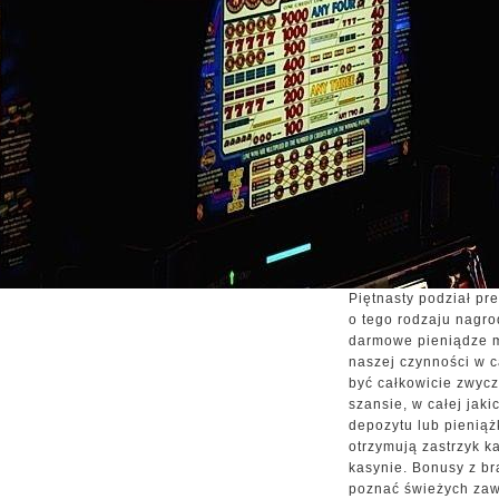
Piętnasty podział pre
o tego rodzaju nagr
darmowe pieniądze m
naszej czynności w c
być całkowicie zwycz
szansie, w całej jak
depozytu lub pieniąż
otrzymują zastrzyk 
kasynie. Bonusy z bra
poznać świeżych zawo