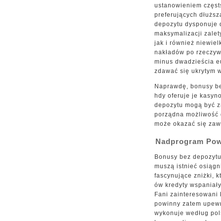
ustanowieniem częsts
preferujących dłuższ
depozytu dysponuje d
maksymalizacji zale
jak i również niewiel
nakładów po rzeczywi
minus dwadzieścia e
zdawać się ukrytym 
Naprawdę, bonusy be
hdy oferuje je kasy
depozytu mogą być z
porządna możliwość 
może okazać się zawo
Nadprogram Pow
Bonusy bez depozytu 
muszą istnieć osiąg
fascynujące zniżki, 
ów kredyty wspaniał
Fani zainteresowani
powinny zatem upewn
wykonuje według pol