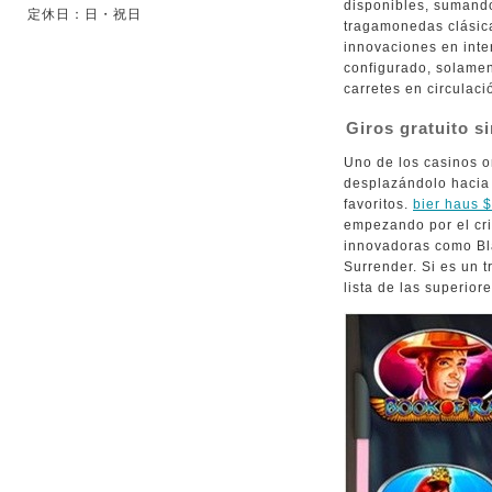
disponibles, sumando
定休日：日・祝日
tragamonedas clásica
innovaciones en inte
configurado, solamen
carretes en circulaci
Giros gratuito s
Uno de los casinos o
desplazándolo hacia 
favoritos.
bier haus 
empezando por el cri
innovadoras como Bla
Surrender. Si es un 
lista de las superior