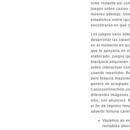
nimo instante así­ c
juegos sobre casino 
móviles además. Una 
estadística sobre ig
encontrarás en qué c
Los juegos vano sobre
desarrollar las cara
en el momento en que
que te apoyaría en vo
elaborado, juegos igu
blackjack adquieren 
sobre interactuar co
usando repartidor. R
pelo todavía mayorm
genero de arreglado 
Casinoonlinechile.co
diferentes imágenes 
sitio, son anuncios.
el fin de registro r
advertir fortuna care
Vayamos an ex
rentables aho