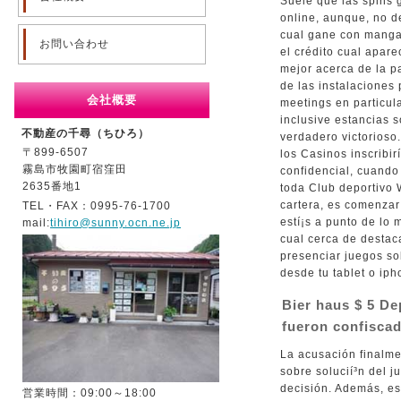
Suele que las spins g
online, aunque, no 
cual gane con manga
お問い合わせ
el crédito cual apar
mejor acerca de la p
de las instalaciones
会社概要
meetings en particul
inclusive estancias s
不動産の千尋（ちひろ）
verdadero victorioso
〒899-6507
los Casinos inscribi
霧島市牧園町宿窪田
confidencial, cuando
2635番地1
toda Club deportivo 
cartera, es comenzar
TEL・FAX：0995-76-1700
estí¡s a punto de lo
mail:
tihiro@sunny.ocn.ne.jp
cual cerca de destac
presenciar juegos so
desde tu tablet o iph
Bier haus $ 5 De
fueron confiscad
La acusación finalme
sobre solucií³n del j
decisión. Además, es
営業時間：09:00～18:00