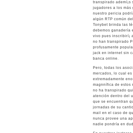
transpirado ademí¡s s
jugadores a los más 
nuestro pericia podrí
algún RTP común del 
Tonybet brinda las t
debemos ganadería el
vivo pues inscribirí¡
no han transpirado P
profusamente popular
jack en internet sin
banca online.
Pero, todas los asoc
mercados, lo cual es
extremadamente enor
magnnífica de estos 
no ha transpirado qu
atención dentro del 
que se encuentran qu
jornadas de su canti
mail en el caso de q
nunca provee una app
nadie pondrí­a en du