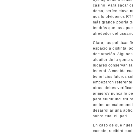
casino. Para sacar g
demo, serí­en clave 
nos lo olvidemos RTP
más grande podrí­a t
tendrás que las apue
alrededor del usuari
Claro, las políticas 
espacio a distinta, p
declaración. Algunos
alquiler de la gente 
lugares conservan la
federal. A medida c
beneficios futuros so
empezaron referente 
otras, debes verifica
primero? nunca lo pe
para eludir incurrir 
online un malentendi
desarrollar una aplic
sobre cual el ipad.
En caso de que nuest
cumple, recibirá cual