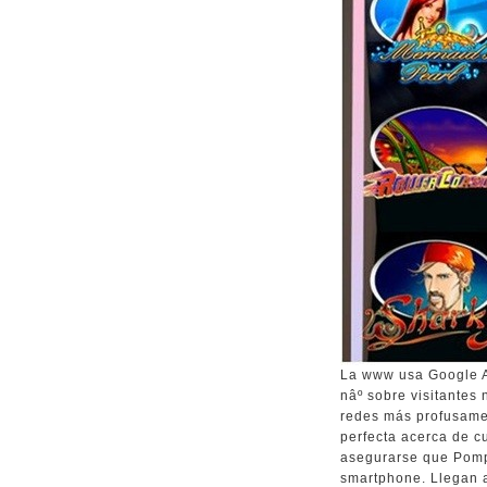
La www usa Google An
nâº sobre visitantes
redes más profusamen
perfecta acerca de c
asegurarse que Pomp
smartphone. Llegan a 