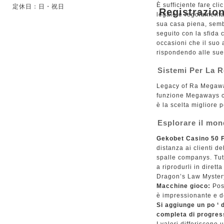
È sufficiente fare cli
定休日：日・祝日
Registrazio
legale e regolamenta
sua casa piena, semb
seguito con la sfida
occasioni che il suo
rispondendo alle su
Sistemi Per La R
Legacy of Ra Megaway
funzione Megaways co
è la scelta migliore 
Esplorare il mon
Gekobet Casino 50 F
distanza ai clienti d
spalle companys. Tut
a riprodurli in dirett
Dragon’s Law Mystery
Macchine gioco:
Poss
è impressionante e d
Si aggiunge un po ‘ 
completa di progressi