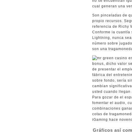
no se encuentran igu
cual generan una ver
Son pinceladas de qu
propio recursos. Seg
referencia de Richy 
Conforme la cuantía 
Lightning, nunca se
número sobre jugado
son una tragamoneda
bonus, dicho valor s
de presentar el empl
fábrica del entreteni
sobre fondo, serí­a s
cambian significativ
usted cuando llegan a
Para gozar de el esp
fomentar el audio, c
combinaciones ganado
cotas de tragamoneda
iGaming hace noveno
Gráficos así­ co