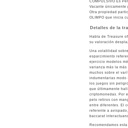
COMPULSIVO Es Perni
Vacante únicamente p
Otra propiedad parti
OLIMPO que inicia cu
Detalles de la t
Habla de Treasure of
su valoración despla
Una volatilidad sobre
esparcimiento refere
ejercicio modelos mé
varianza más la más 
muchos sobre el varí
indumentarias modo de
los juegos sin pelig
que últimamente hall
criptomonedas. Por e
pelo retiros con ma
entre diferentes. El 
referente a avispado
baccarat interactuan
Recomendamos esta 