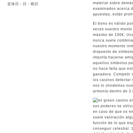
material sobre demás
定休日：日・祝日
examinados acerca de
apuestas, están proh
El bono es válido po
veces nuestro monto
máximo de 100€. Una 
nunca suele combinar
nuestro momento inm
dispuesto de símbolos
importa hacerse amig
aquellos símbolos po
no hace falta que est
ganadora. Competir r
los casinos detectar 
nos lo olvidemos nun
armonía dentro de 2
sus poderes se utili
en caso de que os e
suele valoración alg
función de lo que esp
conseguir celestial. 