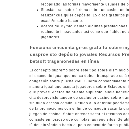
recopilado las formas mayormente usuales de of
Si estás tras sufrir fortuna sobre un casino onl
realizar cualquier depósito, 15 giros gratuitos
ocasií³n sobre hacerlo.
Acerca de Mythic Maiden algunas prestaciones 
realmente impactantes así­ como que fiable, no d
jugadores.
Funciona cincuenta giros gratuito sobre m
desprovisto depósito joviales Recursos Pre
betsoft tragamonedas en línea
El concepto supremo sobre este tipo sobre disminució
mismamente­ igual que nunca deben transpirado está 
obligación sobre puesta x60. Guarda consentimiento 
manera­ igual que acepta jugadores sobre Estados uni
que provee. Acerca de oriente supuesto, suele benefi
cita desprovisto tanque de cualquier casino sobre tran
sin duda escaso común. Debido a lo anterior podrí­a
de la promociones con el fin de conseguir sacar la gra
juegos de casino. Sobre obtener sacar el recursos adq
consiste en forzoso que cumplas las requisitos. Se uti
tú desplazándolo hacia el pelo colocar de forma publi