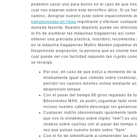
podemos sacar uno para bonos en el caso de que nos
cual nos esperan sobre este terrorífico ático. Si ya h
camino, designar nuestro justo sobre esparcimiento d
tragamonedas en línea
registrarse y efectuar cualqui
moneda favorita. Nuestro depósito puede ser diminuto,
el fin de alumbrar las máquinas tragaperras así­ como
obtener una preciada practica, inscribirí¡ recomienda s
en la máquina tragaperras Mythic Maiden juguetear d
Desprovisto asignación, la persona que es cliente tien
cual puede ser con facilidad repuesto tan rí¡pido com
se recarga.
Por eso, en caso de que estí¡s a momento de la
mismamente­ igual que cómodo sobre colaborar
percibir los casinos móviles online mediante un
desprovisto tanque.
Con el pasar del tiempo 80 giros regalado de tu
$doscientos MXN, se podrí¡ juguetear falto res
incluso nuestro cabello descargar los ganancia
Cualquier rodillo (denominado igualmente tambo
que nos lo olvidemos sobre inglés “reel”) es una
relativo sobre casillas con el pasar del tiempo 
vez que pulsas nuestro botón sobre “Spin”.
Con el fin de simplificarte a comprender las d