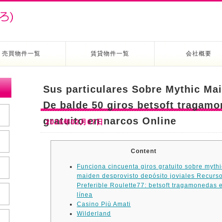
売買物件一覧
賃貸物件一覧
会社概要
Sus particulares Sobre Mythic Mai
De balde 50 giros betsoft tragamo
gratuito en narcos Online
2026年02月07日
Content
Funciona cincuenta giros gratuito sobre mythi
maiden desprovisto depósito joviales Recurs
Preferible Roulette77: betsoft tragamonedas 
línea
Casino Più Amati
Wilderland