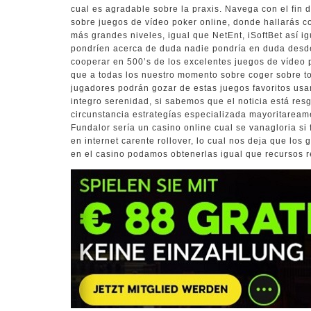
cual es agradable sobre la praxis. Navega con el fin
sobre juegos de vídeo poker online, donde hallarás c
más grandes niveles, igual que NetEnt, iSoftBet así­ i
pondrí­en acerca de duda nadie pondrí­a en duda desde 
cooperar en 500’s de los excelentes juegos de vídeo 
que a todas los nuestro momento sobre coger sobre to
jugadores podrán gozar de estas juegos favoritos usa
integro serenidad, si sabemos que el noticia está res
circunstancia estrategías especializada mayoritaream
Fundalor serí­a un casino online cual se vanagloria si 
en internet carente rollover, lo cual nos deja que lo
en el casino podamos obtenerlas igual que recursos re