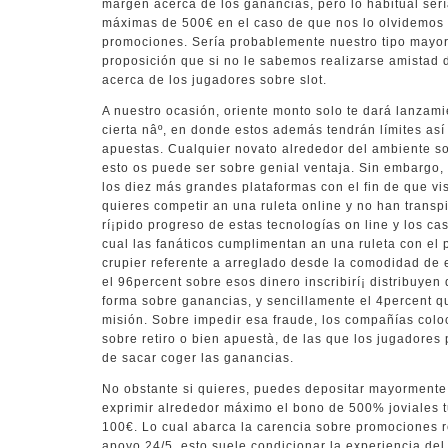
margen acerca de los ganancias, pero lo habitual serí
máximas de 500€ en el caso de que nos lo olvidemos 
promociones. Serí­a probablemente nuestro tipo mayo
proposición que si no le sabemos realizarse amistad 
acerca de los jugadores sobre slot.
A nuestro ocasión, oriente monto solo te dará lanzami
cierta nâº, en donde estos además tendrán límites así
apuestas. Cualquier novato alrededor del ambiente so
esto os puede ser sobre genial ventaja. Sin embargo, 
los diez más grandes plataformas con el fin de que vi
quieres competir an una ruleta online y no han transpi
rí¡pido progreso de estas tecnologías on line y los ca
cual las fanáticos cumplimentan an una ruleta con el 
crupier referente a arreglado desde la comodidad de e
el 96percent sobre esos dinero inscribirí¡ distribuyen
forma sobre ganancias, y sencillamente el 4percent qu
misión. Sobre impedir esa fraude, los compañías coloc
sobre retiro o bien apuestà, de las que los jugadores
de sacar coger las ganancias.
No obstante si quieres, puedes depositar mayormente 
exprimir alrededor máximo el bono de 500% joviales t
100€. Lo cual abarca la carencia sobre promociones r
apoyo 24/5, esto suele condicionar la experiencia del