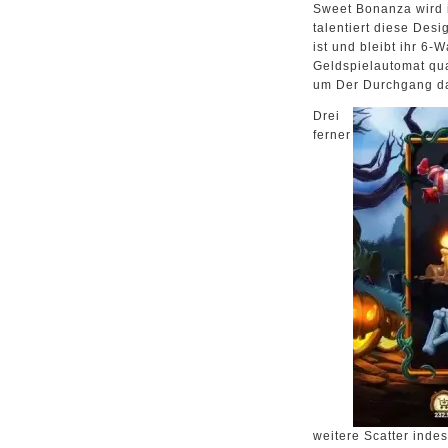
Sweet Bonanza wird 
talentiert diese Des
ist und bleibt ihr 6
Geldspielautomat qu
um Der Durchgang dah
Drei
ferner
weitere Scatter indes