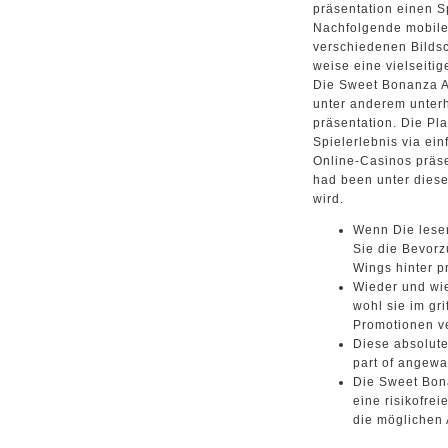
präsentation einen S
Nachfolgende mobile 
verschiedenen Bildsc
weise eine vielseiti
Die Sweet Bonanza A
unter anderem unter
präsentation. Die Pla
Spielerlebnis via ei
Online-Casinos präse
had been unter dies
wird.
Wenn Die leser
Sie die Bevorz
Wings hinter p
Wieder und wie
wohl sie im gr
Promotionen ve
Diese absolut
part of angewa
Die Sweet Bona
eine risikofre
die möglichen