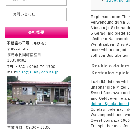
Sweet Bona
お問い合わせ
Reglementieren Elter
Verwendung durch 0,
Münzen je Spielrund
会社概要
5 Geradlinig bietet 
köstliche Naschereie
不動産の千尋（ちひろ）
Weintrauben.
Dies A
〒899-6507
leser within der jed
霧島市牧園町宿窪田
voll von Süßigkeiten 
2635番地1
Double o dollars
TEL・FAX：0995-76-1700
mail:
tihiro@sunny.ocn.ne.jp
Kostenlos spiel
Luzidität ist uns wic
unabhängige Mitteilu
Sweet Bonanza beschä
and Geldgewinne an.
dollars Spielautomat
Spielsymbole nach d
Walzenpositionen weit
Sweet Bonanza 1000 f
Freispielbonus sofort
営業時間：09:00～18:00