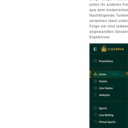
jedes ihr anderes F
qua dem moderierten 
Nachfolgende Tumble
verweilen ident unte
Folge sie sind jedwe
angewandten Gesamtg
Ergebnisse.