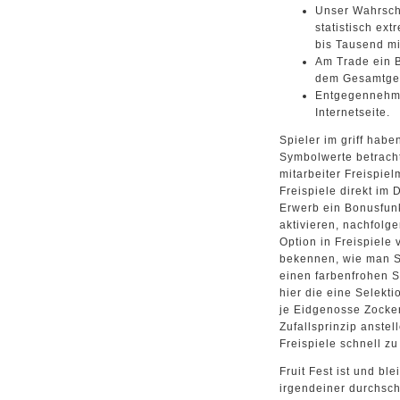
Unser Wahrsche
statistisch ex
bis Tausend mi
Am Trade ein 
dem Gesamtgewi
Entgegennehme
Internetseite.
Spieler im griff hab
Symbolwerte betrachte
mitarbeiter Freispi
Freispiele direkt im 
Erwerb ein Bonusfunk
aktivieren, nachfolg
Option in Freispiele 
bekennen, wie man 
einen farbenfrohen S
hier die eine Selekt
je Eidgenosse Zocker
Zufallsprinzip anste
Freispiele schnell zu
Fruit Fest ist und bl
irgendeiner durchsch