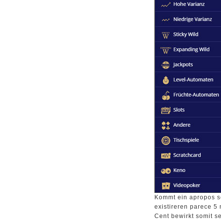
Kommt ein apropos so
existireren parece 5
Cent bewirkt somit s