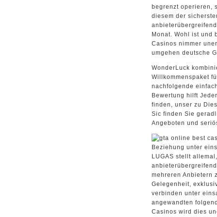
begrenzt operieren, 
diesem der sicherste
anbieterübergreifend
Monat. Wohl ist und 
Casinos nimmer uners
umgehen deutsche Ge
WonderLuck kombinier
Willkommenspaket fü
nachfolgende einfac
Bewertung hilft Jede
finden, unser zu Die
Sic finden Sie geradl
Angeboten und seri
Beziehung unter eins
LUGAS stellt allemal
anbieterübergreifend 
mehreren Anbietern z
Gelegenheit, exklusi
verbinden unter eins
angewandten folgende
Casinos wird dies un