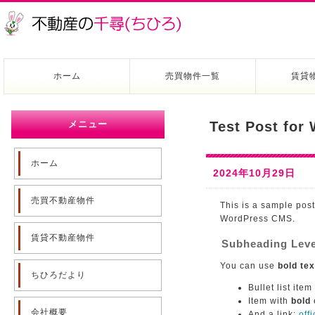
ホーム
売買物件一覧
賃貸
メニュー
Test Post for
ホーム
2024年10月29日
売買不動産物件
This is a sample post
WordPress CMS.
賃貸不動産物件
Subheading Leve
You can use
bold tex
ちひろだより
Bullet list item
Item with
bold
会社概要
And a link:
off