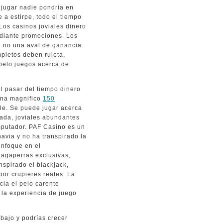
 jugar nadie pondrí­a en
 a estirpe, todo el tiempo
os casinos joviales dinero
ediante promociones. Los
ue no una aval de ganancia.
pletos deben ruleta,
 pelo juegos acerca de
el pasar del tiempo dinero
una magnifico
150
le. Se puede jugar acerca
cada, joviales abundantes
mputador. PAF Casino es un
avia y no ha transpirado la
 enfoque en el
tragaperras exclusivas,
nspirado el blackjack,
or crupieres reales. La
ia el pelo carente
 la experiencia de juego
abajo y podrías crecer