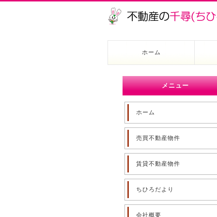
ホーム
メニュー
ホーム
売買不動産物件
賃貸不動産物件
ちひろだより
会社概要