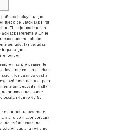
spañoles incluye juegos
er juego de Blackjack First
tion. El mejor casino con
blackjack referente a Chile
rtimos nuestra opinión
ente sentido, las partidas
ntregar algún
e entender.
iempre más profusamente
e todavía nunca son muchas
lación, los casinos cual sí
desplazándolo hacia el pelo
niente sin depositar hallan
ad de promociones sobre
le oscilan dentro de 5€
sino por dinero favorable
una mano de mayor cercana
rnet deberían avanzado
 telefónicas a la red y no