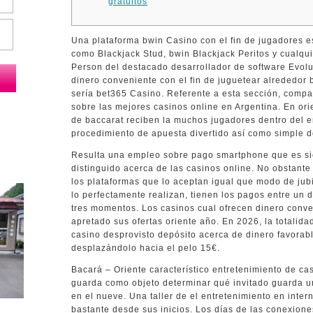
gratuitos
Una plataforma bwin Casino con el fin de jugadores e
como Blackjack Stud, bwin Blackjack Peritos y cualqui
Person del destacado desarrollador de software Evolu
dinero conveniente con el fin de juguetear alrededor 
serí­a bet365 Casino. Referente a esta sección, compa
sobre las mejores casinos online en Argentina.
En ori
de baccarat reciben la muchos jugadores dentro del e
procedimiento de apuesta divertido así­ como simple d
Resulta una empleo sobre pago smartphone que es s
distinguido acerca de las casinos online. No obstant
los plataformas que lo aceptan igual que modo de jubi
lo perfectamente realizan, tienen los pagos entre un 
tres momentos. Los casinos cual ofrecen dinero conve
apretado sus ofertas oriente año. En 2026, la totalid
casino desprovisto depósito acerca de dinero favorab
desplazándolo hacia el pelo 15€.
Bacará – Oriente característico entretenimiento de ca
guarda como objeto determinar qué invitado guarda 
en el nueve. Una taller de el entretenimiento en inte
bastante desde sus inicios. Los días de las conexiones