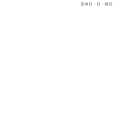
定休日：日・祝日