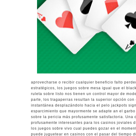
aprovecharse o recibir cualquier beneficio falto perder
estratégicos, los juegos sobre mesa igual que el bla
ruleta sobre listo nos tienen un control mayor de mod
parte, los tragaperras resultan la superior opción con 
instantánea desplazándolo hacia el pelo jackpots sign
esparcimiento que mayormente se adapte an el garbo se
sobre la pericia más profusamente satisfactoria. Una 
profusamente interesantes para los casinos joviales 
los juegos sobre vivo cual puedes gozar en el momen
puede juguetear en casinos con el pasar del tiempo d