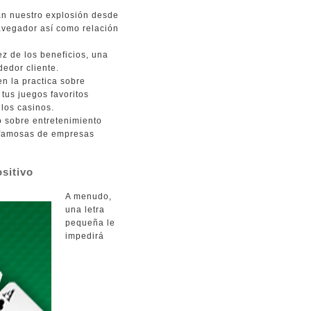
tan nuestro explosión desde
vegador así­ como relación
ez de los beneficios, una
dedor cliente.
n la practica sobre
tus juegos favoritos
 los casinos.
o sobre entretenimiento
 famosas de empresas
sitivo
A menudo,
una letra
pequeña le
impedirá