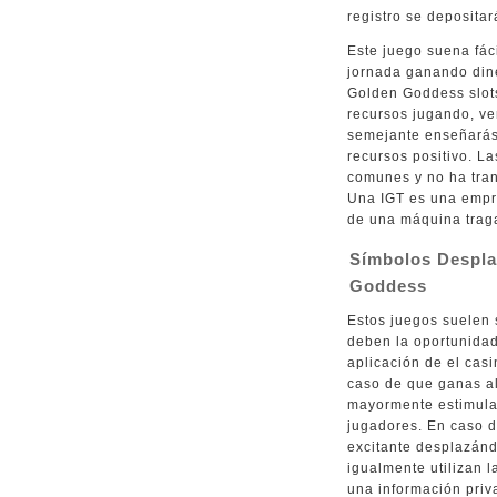
registro se depositar
Este juego suena fáci
jornada ganando dine
Golden Goddess slots
recursos jugando, v
semejante enseñarás 
recursos positivo. L
comunes y no ha tran
Una IGT es una empr
de una máquina traga
Símbolos Despla
Goddess
Estos juegos suelen 
deben la oportunidad
aplicación de el casi
caso de que ganas al
mayormente estimulan
jugadores. En caso 
excitante desplazánd
igualmente utilizan
una información priv