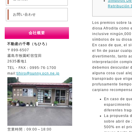
Símbolos Des
Retribución
お問い合わせ
Los premios sobre la
diosa Afrodita como 
会社概要
inclusive ningún,000 
símbolos de su diosa
不動産の千尋（ちひろ）
En caso de que, el 
〒899-6507
el fin de pasar cualq
霧島市牧園町宿窪田
divertimento, tanto 
2635番地1
interpretación comple
debemos descuidar de
TEL・FAX：0995-76-1700
alguna cosa cual ale
mail:
tihiro@sunny.ocn.ne.jp
transpirado que elig
profusamente tiempo, 
carpiano recompensa
En caso de que
esparcimiento
diferentes tra
La propuesta d
sobre abril de
500% en el pri
営業時間：09:00～18:00