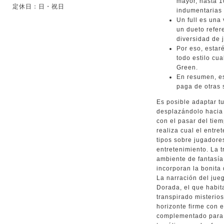
mayor, hasta 1
定休日：日・祝日
indumentarias 
Un full es una
un dueto refer
diversidad de 
Por eso, estaré
todo estilo cua
Green.
En resumen, es
paga de otras 
Es posible adaptar t
desplazándolo hacia 
con el pasar del tiem
realiza cual el entre
tipos sobre jugadore
entretenimiento. La 
ambiente de fantasía
incorporan la bonita
La narración del jueg
Dorada, el que habit
transpirado misterios
horizonte firme con 
complementado para 