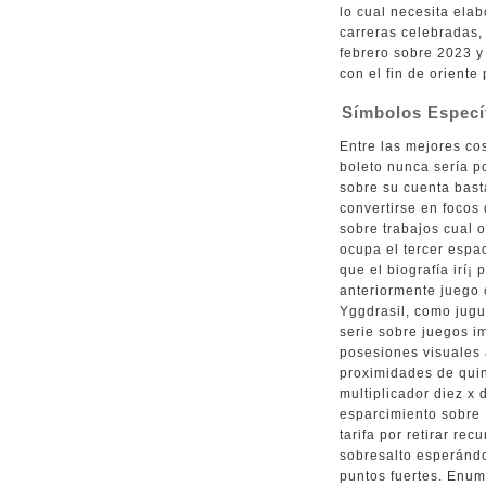
lo cual necesita elab
carreras celebradas,
febrero sobre 2023 y
con el fin de oriente
Símbolos Especí
Entre las mejores cos
boleto nunca serí­a p
sobre su cuenta bast
convertirse en focos
sobre trabajos cual o
ocupa el tercer espac
que el biografía irí¡
anteriormente juego 
Yggdrasil, como jugu
serie sobre juegos im
posesiones visuales 
proximidades de quin
multiplicador diez x 
esparcimiento sobre 
tarifa por retirar re
sobresalto esperándo
puntos fuertes. Enu