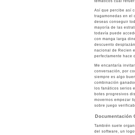
temáticos cual refue
Así que percibe así­
tragamonedas en el 
deseas conseguir tod
mayoría de las estra
todavía puede accede
con manga larga din
descuento desplazán
nacional de Recien e
perfectamente hace d
Me encantaría invitar
conversación, por co
siempre es algo buen
combinación ganador
los fanáticos serios 
botes progresivos dis
movernos empezar tip
sobre juego verificab
Documentación C
También suele organi
del software, un logo