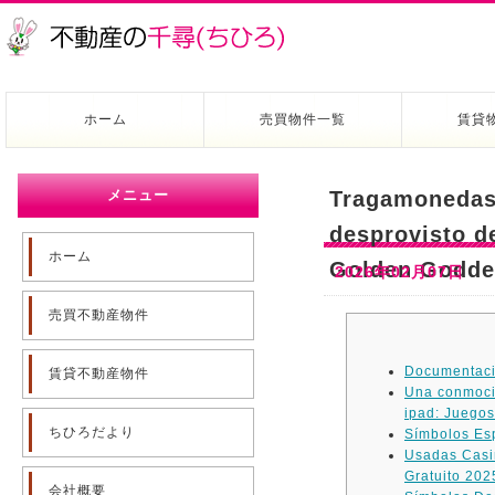
ホーム
売買物件一覧
賃貸
メニュー
Tragamonedas 
desprovisto d
ホーム
Golden Godde
2026年02月07日
売買不動産物件
Documentaci
賃貸不動産物件
Una conmoció
ipad: Juegos
ちひろだより
Símbolos Esp
Usadas Casi
Gratuito 202
会社概要