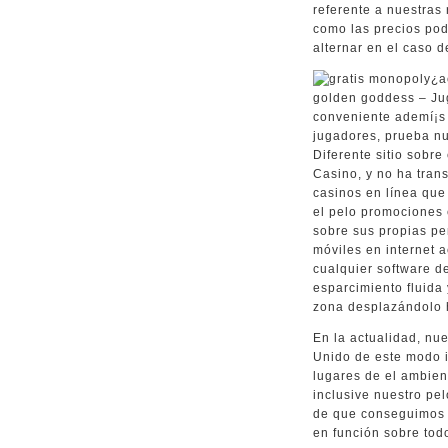
referente a nuestras 
como las precios pod
alternar en el caso 
¿a
golden goddess – Jug
conveniente ademí¡s 
jugadores, prueba nu
Diferente sitio sobre
Casino, y no ha tran
casinos en línea qu
el pelo promociones 
sobre sus propias pe
móviles en internet a
cualquier software d
esparcimiento fluida
zona desplazándolo h
En la actualidad, nu
Unido de este modo­ 
lugares de el ambie
inclusive nuestro pel
de que conseguimos 
en función sobre todo