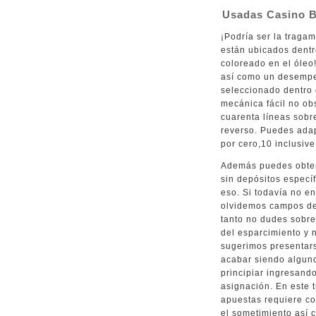
Usadas Casino B
¡Podría ser la traga
están ubicados dentro
coloreado en el óleo
así­ como un desempe
seleccionado dentro
mecánica fácil no obs
cuarenta líneas sob
reverso. Puedes ada
por cero,10 inclusiv
Además puedes obtene
sin depósitos especí
eso. Si todavía no en
olvidemos campos de 
tanto no dudes sobre
del esparcimiento y n
sugerimos presentar
acabar siendo alguno
principiar ingresando
asignación. En este 
apuestas requiere co
el sometimiento así­