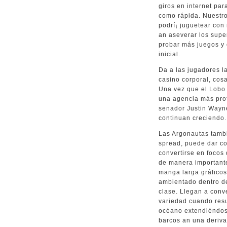
giros en internet pa
como rápida. Nuestro
podrí¡ juguetear con
an aseverar los super
probar más juegos y 
inicial.
Da a las jugadores l
casino corporal, cos
Una vez que el Lobo d
una agencia más pro
senador Justin Wayne
continuan creciendo.
Las Argonautas tambié
spread, puede dar co
convertirse en focos
de manera importante
manga larga gráficos
ambientado dentro de
clase. Llegan a conv
variedad cuando resu
océano extendiéndose
barcos an una deriv