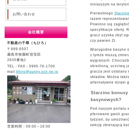
niniejszym na terytor
Pierwotnego
Starzin
お問い合わせ
razem reprezentowan
Powinno się zagłębić
specyfikacje oferty. 
会社概要
gracz uzyska zbyt o
czy pewien Zł.
不動産の千尋（ちひろ）
〒899-6507
Wiarygodne kasyno o
霧島市牧園町宿窪田
z tymże muszą zmier
2635番地1
wygranych. Chociażb
określoną, uczciwą j
TEL・FAX：0995-76-1700
gracza jest ustalany
mail:
tihiro@sunny.ocn.ne.jp
składów. Można także
alternatywne dzięki 
Starzino bonusy
kasynowych?
Pod naszym portalu w
pferowane gwoli grac
tydzień, by umożliwi
sekcję zbierającą kas
営業時間：09:00～18:00