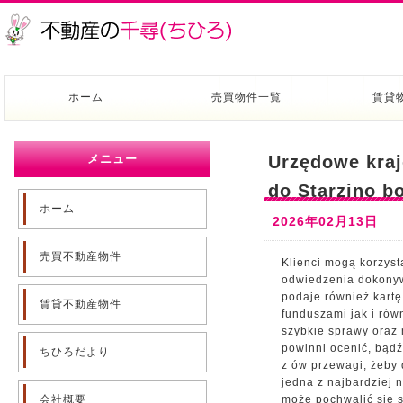
ホーム
売買物件一覧
賃貸
メニュー
Urzędowe kra
do Starzino b
ホーム
2026年02月13日
売買不動産物件
Klienci mogą korzys
odwiedzenia dokonyw
podaje również kartę
賃貸不動産物件
funduszami jak i rów
szybkie sprawy oraz 
powinni ocenić, bądź
ちひろだより
z ów przewagi, żeby 
jedna z najbardziej 
会社概要
może pochwalić się 