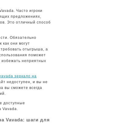
Vavada. Часто игроки
рящих предложениях,
ков. Это отличный способ
ости. Обязательно
 как они могут
 требовать отыгрыша, а
использования поможет
и избежать неприятных
vavada зеркало на
айт недоступен, и вы не
ла вы сможете всегда
ий.
се доступные
а Vavada.
на Vavada: шаги для