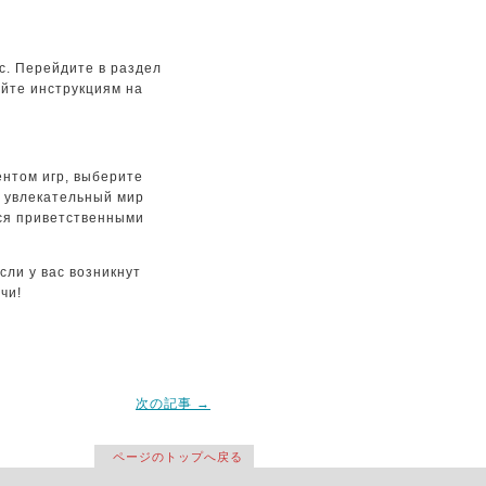
с. Перейдите в раздел
йте инструкциям на
ентом игр, выберите
в увлекательный мир
ься приветственными
сли у вас возникнут
чи!
次の記事
→
ページのトップへ戻る