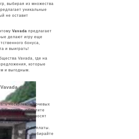
гр, выбирая из множества
 предлагает уникальные
ый не оставит
оэтому
Vavada
предлагает
рые делают игру еще
тственного бонуса,
та и выиграть!
бщества Vavada, где на
 предложения, которые
ым и выгодным.
 Vavada для
ать несколько ключевых
 Во-первых, обратите
латильностью приносят
ры с высокой
ее регулярные выплаты.
ьшие выигрыши, выбирайте