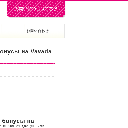
お問い合わせ
онусы на Vavada
 бонусы на
 становятся доступными