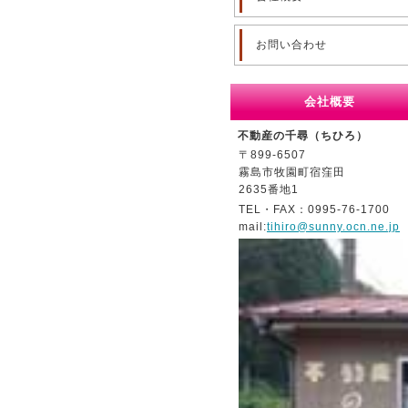
お問い合わせ
会社概要
不動産の千尋（ちひろ）
〒899-6507
霧島市牧園町宿窪田
2635番地1
TEL・FAX：0995-76-1700
mail:
tihiro@sunny.ocn.ne.jp