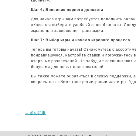
кабинету.
Шаг 6: Внесение первого депозита
Для начала игры вам потребуется пополнить балан
«Касса» и выберите удобный способ оплаты. Следу
экране для завершения транзакции.
Шаг 7: Выбор игры и начало игрового процесса
Теперь вы готовы начать! Ознакомьтесь с ассортим
понравившуюся, настройте ставки и погружайтесь 
азартных развлечений. Не забудьте воспользоват
бонусами для новых пользователей.
Вы также можете обратиться в службу поддержки, е
вопросы на любом этапе регистрации или игры. Уда
←
前の記事