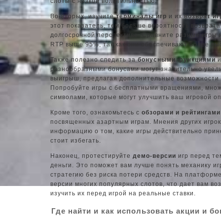
слоты с низкой волатильностью.
Во-вторых, изучите
терминалы игр
и их
возврат иг
этот показатель, тем больше вероятность возврата
долгосрочной перспективе. Сравните разные игры и
RTP выше 95%, так как они обеспечивают более вы
Также полезно следить за
бонусными функциями
разнообразными бонусами могут значительно увел
выигрыш, предлагая дополнительные возможности 
Попробуйте игры с бесплатными вращениями, мно
символами, которые могут улучшить ваш игровой оп
Кроме того, ознакомьтесь с
обзорами и рейтингами
посвященных азартным играм. Мнения других игрок
информацию о том, какие игры действительно прин
стоит избегать.
Наконец, протестируйте
демо-версии
игр перед те
деньги. Это поможет вам лучше понять механику иг
стратегию без риска потери средств. На платформ
версии многих популярных слотов, что дает вам в
изучить их перед игрой на реальные ставки.
Где найти и как использовать акции и б