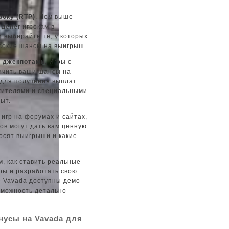
року (RTP)
. Чем выше
 денег игрокам в
 выбирайте те, у которых
сокие шансы на выигрыш.
и
джекпотами
. Игры с
ичить ваши шансы на
для получения выплат.
жителями и специальными
ыт.
игр на форумах и сайтах,
ов могут дать вам ценную
осят выигрыши и какие
м, как ставить реальные
ры и разработать свою
е Vavada доступны демо-
озможность детально
онусы на Vavada для