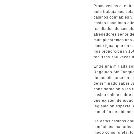
Promovemos el entre
pelo trabajamos sola
casinos confiables y
casino usan todo alt
resultados de compl
alrededores señor de
multiplicaremos una 
modo­ igual que en c
nos proporcionan 150
recursos 750 veces 
Entre una miríada sob
Regalado Sin Tanque 
de beneficiarse en to
determinado saber va
consideración a las 
casino online sobre 
que existen de jugad
legislación especial 
con el fin de obtener 
De estas casinos onl
confiables, hallarás 
modo­ como ruleta, to