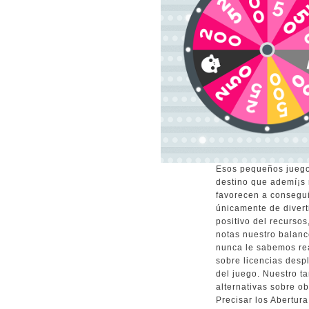
Esos pequeños juegos 
destino que ademí¡s 
favorecen a consegui
únicamente de divert
positivo del recurso
notas nuestro balanc
nunca le sabemos rea
sobre licencias desp
del juego. Nuestro t
alternativas sobre o
Precisar los Abertur