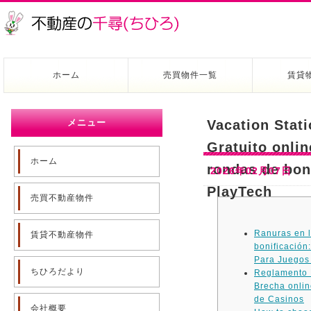
ホーム
売買物件一覧
賃貸
メニュー
Vacation Stat
Gratuito onlin
ホーム
rondas de boni
2026年02月07日
PlayTech
売買不動産物件
Ranuras en l
賃貸不動産物件
bonificación:
Para Juegos
ちひろだより
Reglamento P
Brecha onlin
de Casinos
会社概要