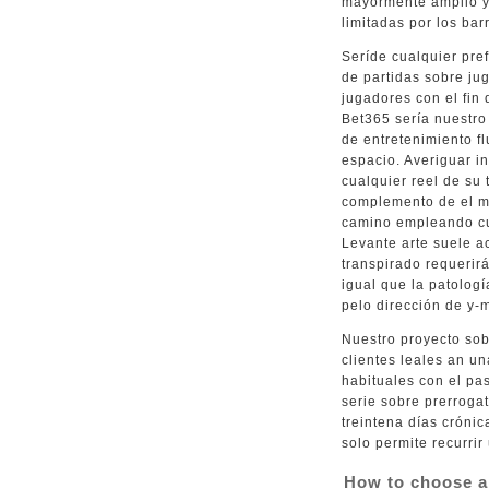
mayormente amplio y
limitadas por los bar
Serí­de cualquier pre
de partidas sobre ju
jugadores con el fin 
Bet365 serí­a nuestr
de entretenimiento f
espacio. Averiguar i
cualquier reel de su
complemento de el m
camino empleando cual
Levante arte suele a
transpirado requerirá
igual que la patolog
pelo dirección de y-m
Nuestro proyecto sob
clientes leales an u
habituales con el pa
serie sobre prerrogat
treintena días cróni
solo permite recurrir
How to choose a 