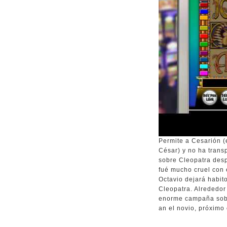
Permite a Cesarión (
César) y no ha trans
sobre Cleopatra desp
fué mucho cruel con
Octavio dejará habito
Cleopatra. Alrededor
enorme campaña sobr
an el novio, próximo