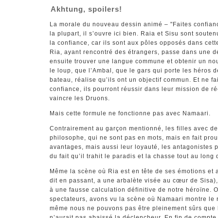
Akhtung, spoilers!
La morale du nouveau dessin animé – "Faites confiance
la plupart, il s’ouvre ici bien. Raia et Sisu sont soute
la confiance, car ils sont aux pôles opposés dans cette 
Ria, ayant rencontré des étrangers, passe dans une 
ensuite trouver une langue commune et obtenir un nou
le loup, que l’Ambal, que le gars qui porte les héros d
bateau, réalise qu’ils ont un objectif commun. Et ne fa
confiance, ils pourront réussir dans leur mission de r
vaincre les Druons.
Mais cette formule ne fonctionne pas avec Namaari.
Contrairement au garçon mentionné, les filles avec de
philosophe, qui ne sont pas en mots, mais en fait pro
avantages, mais aussi leur loyauté, les antagonistes p
du fait qu’il trahit le paradis et la chasse tout au long
Même la scène où Ria est en tête de ses émotions et a
dit en passant, a une arbalète visée au cœur de Sisa)
à une fausse calculation définitive de notre héroïne. O
spectateurs, avons vu la scène où Namaari montre le 
même nous ne pouvons pas être pleinement sûrs que 
n’aurait pas abaissé la déclencheur. En fin de compte,