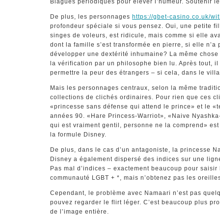
Blagues périodiques pour élever l’humeur. Soutenir l
De plus, les personnages
https://gbet-casino.co.uk/wi
profondeur spéciale si vous pensez. Oui, une petite f
singes de voleurs, est ridicule, mais comme si elle av
dont la famille s’est transformée en pierre, si elle n’a
développer une dextérité inhumaine? La même chose 
la vérification par un philosophe bien lu. Après tout, 
permettre la peur des étrangers – si cela, dans le villag
Mais les personnages centraux, selon la même traditi
collections de clichés ordinaires. Pour rien que ces c
«princesse sans défense qui attend le prince» et le «t
années 90. «Hare Princess-Warriot», «Naive Nyashka
qui est vraiment gentil, personne ne la comprend» es
la formule Disney.
De plus, dans le cas d’un antagoniste, la princesse 
Disney a également dispersé des indices sur une lig
Pas mal d’indices – exactement beaucoup pour saisir 
communauté LGBT + *, mais n’obtenez pas les oreille
Cependant, le problème avec Namaari n’est pas quel
pouvez regarder le flirt léger. C’est beaucoup plus pr
de l’image entière.