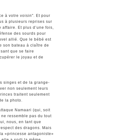
 à votre voisin". Et pour
nus à plusieurs reprises sur
affaire. Et plus d’une fois,
défense des sourds pour
vel allié. Que le bébé est
e son bateau à claître de
isant que se faire
écupérer le joyau et de
s singes et de la grange-
uver non seulement leurs
rinces traitent seulement
 de la photo.
ttaque Namaari (qui, soit
, ne ressemble pas du tout
ui, nous, en tant que
respect des dragons. Mais
la «princesse antagoniste»
 elle a sorti la même