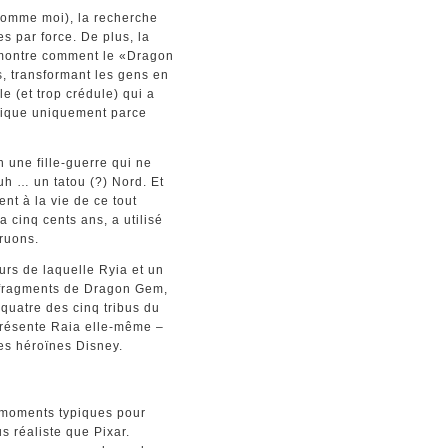
comme moi), la recherche
s par force. De plus, la
i montre comment le «Dragon
s, transformant les gens en
le (et trop crédule) qui a
gique uniquement parce
n une fille-guerre qui ne
uh … un tatou (?) Nord. Et
ent à la vie de ce tout
a cinq cents ans, a utilisé
ruons.
ours de laquelle Ryia et un
 fragments de Dragon Gem,
quatre des cinq tribus du
présente Raia elle-même –
es héroïnes Disney.
 moments typiques pour
 réaliste que Pixar.