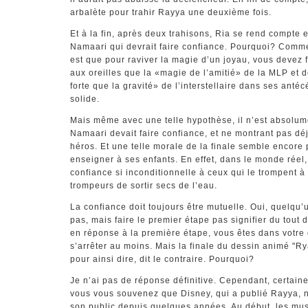
arbalète pour trahir Rayya une deuxième fois.
Et à la fin, après deux trahisons, Ria se rend compte 
Namaari qui devrait faire confiance. Pourquoi? Commen
est que pour raviver la magie d’un joyau, vous devez 
aux oreilles que la «magie de l’amitié» de la MLP et d
forte que la gravité» de l’interstellaire dans ses anté
solide.
Mais même avec une telle hypothèse, il n’est absolum
Namaari devait faire confiance, et ne montrant pas déj
héros. Et une telle morale de la finale semble encore
enseigner à ses enfants. En effet, dans le monde réel
confiance si inconditionnelle à ceux qui le trompent 
trompeurs de sortir secs de l’eau.
La confiance doit toujours être mutuelle. Oui, quelqu’u
pas, mais faire le premier étape pas signifier du tout d
en réponse à la première étape, vous êtes dans votre 
s’arrêter au moins. Mais la finale du dessin animé "Ry
pour ainsi dire, dit le contraire. Pourquoi?
Je n’ai pas de réponse définitive. Cependant, certain
vous vous souvenez que Disney, qui a publié Rayya, n
son public depuis quelques années. Au début, les mu