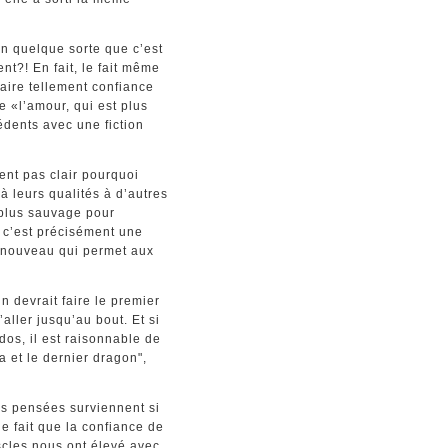
en quelque sorte que c’est
t?! En fait, le fait même
faire tellement confiance
e «l’amour, qui est plus
cédents avec une fiction
ent pas clair pourquoi
à leurs qualités à d’autres
 plus sauvage pour
, c’est précisément une
à nouveau qui permet aux
n devrait faire le premier
’aller jusqu’au bout. Et si
dos, il est raisonnable de
a et le dernier dragon",
es pensées surviennent si
e fait que la confiance de
scles nous ont élevé avec