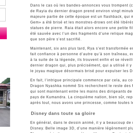
Dans le cas où les bandes-annonces vous trompent (
de Rayia du dernier dragon prend environ vingt minute
majeure partie de cette époque est un flashback, qu
Gem» a été brisé et les monstres-drows ont été libéré
statues de pierre. Raia était alors encore une petite fil
été sauvée avec l’un des fragments d’une relique ma
que son père s’est sacrifié.
Maintenant, six ans plus tard, Rya s’est transformée e
fait confiance à personne d’autre qu’à son traîneau, e
à la suite de la légende, ils trouvent enfin et se réveill
dernier dragon qui, plus précisément, qui a utilisé il y 
le joyau magique désormais brisé pour expulser les D
En fait, l’intrigue principale commence par cela, au c
Dragon Nyashka nommé Sis recherchent le reste des
qui sont maintenant entre les mains des dirigeants de 
pays de Kumandra. La cinquième nation, bien sûr, re
après tout, nous avons une princesse, comme toutes l
Disney dans toute sa gloire
En général, dans le dessin animé, il y a beaucoup de
Disney. Belle image 3D, d’une manière légèrement plus