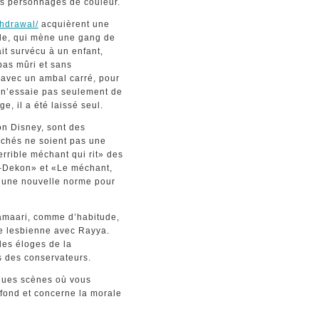
es personnages de couleur.
thdrawal/
acquièrent une
ille, qui mène une gang de
ait survécu à un enfant,
 pas mûri et sans
avec un ambal carré, pour
il n’essaie pas seulement de
e, il a été laissé seul.
on Disney, sont des
lichés ne soient pas une
errible méchant qui rit» des
-Dekon» et «Le méchant,
t une nouvelle norme pour
Namaari, comme d’habitude,
ne lesbienne avec Rayya.
les éloges de la
s des conservateurs.
ques scènes où vous
ofond et concerne la morale