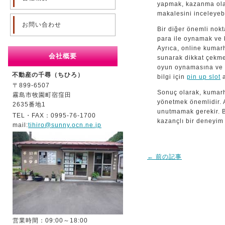
yapmak, kazanma olası
makalesini inceleyebi
お問い合わせ
Bir diğer önemli nokta
para ile oynamak ve 
Ayrıca, online kumar
会社概要
sunarak dikkat çekmek
oyun oynamasına ve k
不動産の千尋（ちひろ）
bilgi için
pin up slot
a
〒899-6507
Sonuç olarak, kumarha
霧島市牧園町宿窪田
yönetmek önemlidir.
2635番地1
unutmamak gerekir. B
TEL・FAX：0995-76-1700
kazançlı bir deneyim 
mail:
tihiro@sunny.ocn.ne.jp
←
前の記事
営業時間：09:00～18:00