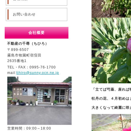
お問い合わせ
会社概要
不動産の千尋（ちひろ）
〒899-6507
霧島市牧園町宿窪田
2635番地1
TEL・FAX：0995-76-1700
mail:
tihiro@sunny.ocn.ne.jp
「立てば芍薬、座れば
牡丹の花、４月初めは
大きくなって綺麗に咲
営業時間：09:00～18:00