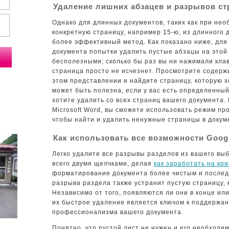
Удаление лишних абзацев и разрывов ст
Однако для длинных документов, таких как при не
конкретную страницу, например 15-ю, из длинного 
более эффективный метод. Как показано ниже, для
документа попытки удалить пустые абзацы на этой 
бесполезными; сколько бы раз вы ни нажимали клав
страница просто не исчезнет. Просмотрите содерж
этом представлении и найдите страницу, которую хо
может быть полезна, если у вас есть определенный
хотите удалить со всех страниц вашего документа.
Microsoft Word, вы сможете использовать режим пр
чтобы найти и удалить ненужные страницы в докум
Как использовать все возможности Googl
Легко удалите все разрывы разделов из вашего выб
всего двумя щелчками, делая
как заработать на кр
форматирование документа более чистым и после
разрыва раздела также устранит пустую страницу, 
Независимо от того, появляются ли они в конце ил
их быстрое удаление является ключом к поддержан
профессионализма вашего документа.
Понятно, что пустой лист не нужен и его необходи