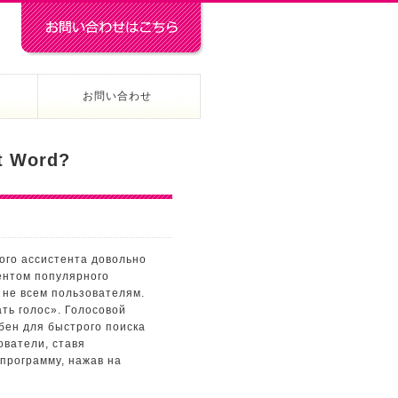
お問い合わせ
 Word? ️
того ассистента довольно
ентом популярного
 не всем пользователям.
ть голос». Голосовой
бен для быстрого поиска
ователи, ставя
 программу, нажав на