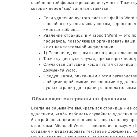
особенностей форматирования документа. Также су
которых перед “как” запятая ставится.
Если удаление пустого листа из файла Word
способов не увенчались успехом, вероятно, ч
имеется таблица.
Удаление страницы в Microsoft Word — это пр
процедура, позволяющая организовать ваши 
их от нежелательной информации.
1) Если перед союзом стоит отрицательная ча
Также существуют случаи, при которых перед 
Случаются ситуации, когда пустая страница 
документа Word.
Следуя шагам, описанным в этом руководстве
с общими проблемами, связанными с удалени
пустых страниц до страниц с нежелательным 
Обучающие материалы по функциям
Всегда не забывайте выбирать вся страница и ее 
удалением, чтобы избежать случайного удаления в
быстрой навигации можно использовать полосу про
стрелками. Microsoft Word ⁣ — широко используемы
создания и редактировать текстовые документы. К