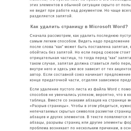
этих элементов в обычной ситуации скрыто от поль
не видит при работе над документом. Но чаще всег
разделяется запятой.
Как удалить страницу в Microsoft Word?
Сначала рассмотрим, как удалить последнюю пусту
самым легким способом. Видеть надо предложение 
после слова “как” может быть поставлена запятая, 
обойтись без запятой. Но если перед союзом стоит
отрицательная частица, то тогда перед “как” запята
таком случае, запятая должна ставиться либо пере
внутри него и здесь уже все зависит от тех акцент
автор. Если составной союз начинает предложение,
конце придаточной части, отделяя зависимое пред
Если удаление пустого листа из файла Word с по
способов не увенчались успехом, вероятно, что в 
таблица. Вместе со знаками абзацев на странице 
«Разрыв страницы». Чтобы в этом убедиться, нужн
непечатаемых скрытых символов разметки страниц
абзацев и других элементов. В тексте появляются
абзацы, разрывы страниц или другие элементы фо
проблема возникает по нескольким причинам, в осн