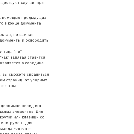
ществуют случаи, при
 с помощью предыдущих
то в конце документа
остая, но важная
документы и освободить
стица “не”.
“как” запятая ставится.
появляется в середине
, вы сможете справиться
ем страниц, от упорных
текстом.
содержимое перед его
ажных элементов. Для
крутки или клавиши со
й инструмент для
оманда контент-