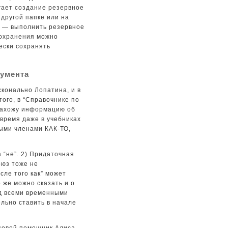
гает создание резервное
 другой папке или на
б — выполнить резервное
сохранения можно
ески сохранять
кумента
сконально Лопатина, и в
ого, в “Справочнике по
нахожу информацию об
 время даже в учебниках
ыми членами КАК-ТО,
 “не”. 2) Придаточная
оюз тоже не
сле того как” может
 же можно сказать и о
ред всеми временными
льно ставить в начале