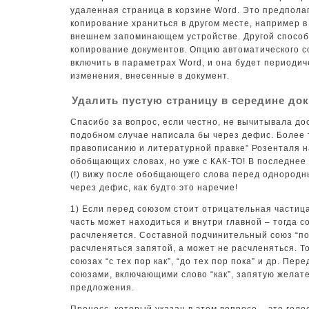
удаленная страница в корзине Word. Это предпола
копирование храниться в другом месте, например в
внешнем запоминающем устройстве. Другой спосо
копирование документов. Опцию автоматического 
включить в параметрах Word, и она будет периодич
изменения, внесенные в документ.
Удалить пустую страницу в середине до
Спасибо за вопрос, если честно, не вычитывала до
подобном случае написала бы через дефис. Более т
правописанию и литературной правке” Розенталя 
обобщающих словах, но уже с КАК-ТО! В последнее
(!) вижу после обобщающего слова перед однородн
через дефис, как будто это наречие!
1) Если перед союзом стоит отрицательная частица
часть может находиться и внутри главной – тогда с
расчленяется. Составной подчинительный союз “по
расчленяться запятой, а может не расчленяться. То
союзах “с тех пор как”, “до тех пор пока” и др. Пе
союзами, включающими слово “как”, запятую желате
предложения.