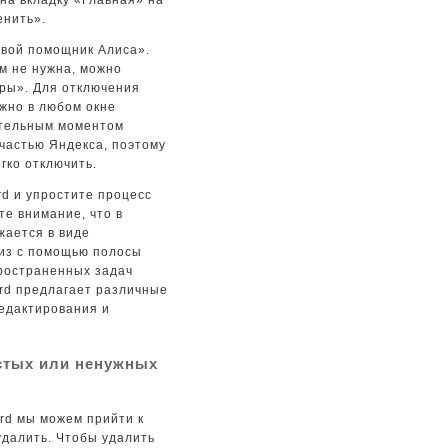
на вкладку «Главная» на
енить».
овой помощник Алиса».
м не нужна, можно
тры». Для отключения
ужно в любом окне
ительным моментом
 частью Яндекса, поэтому
гко отключить.
d и упростите процесс
те внимание, что в
жается в виде
низ с помощью полосы
пространенных задач
ord предлагает различные
едактирования и
стых или ненужных
rd мы можем прийти к
удалить. Чтобы удалить