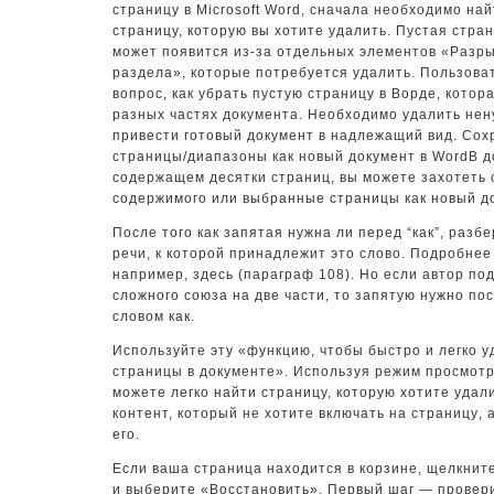
страницу в Microsoft Word, сначала необходимо на
страницу, которую вы хотите удалить. Пустая стра
может появится из-за отдельных элементов «Разр
раздела», которые потребуется удалить. Пользов
вопрос, как убрать пустую страницу в Ворде, котор
разных частях документа. Необходимо удалить не
привести готовый документ в надлежащий вид. Со
страницы/диапазоны как новый документ в WordВ д
содержащем десятки страниц, вы можете захотеть 
содержимого или выбранные страницы как новый д
После того как запятая нужна ли перед “как”, разб
речи, к которой принадлежит это слово. Подробнее
например, здесь (параграф 108). Но если автор по
сложного союза на две части, то запятую нужно пос
словом как.
Используйте эту «функцию, чтобы быстро и легко 
страницы в документе». Используя режим просмотр
можете легко найти страницу, которую хотите удал
контент, который не хотите включать на страницу⁢, 
его.
Если ваша страница находится в корзине, щелкнит
и выберите «Восстановить». Первый шаг — провери