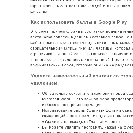
менеджеров wikiHow тщательно следит за работой 
гарантировать соответствие каждой статьи нашим 
качества.
Как использовать баллы в Google Play
Это союз, причём сложный составной подчинительн
постановка запятой в данном составном союзе не т
как” относится к составным подчинительным союза
отрицательной частицы “не” или частицы, которая
ограничивает данный союз. 1) Наличие логического
данного союза (выделение интонацией). После того
подчинительный союз, который обычно не разделяе
Удалите нежелательный контент со стран
удалением.
Обязательно сохраните изменения перед уд
Microsoft Word — это важная мера предосто
избежать потери информации.
Использование опции ⁤Удалить- Если ни одн
комбинаций клавиш вам не подходит, вы мож
«Удалить» на вкладке «Главная» ленты.
Вы можете удалить программу, нажав на фун