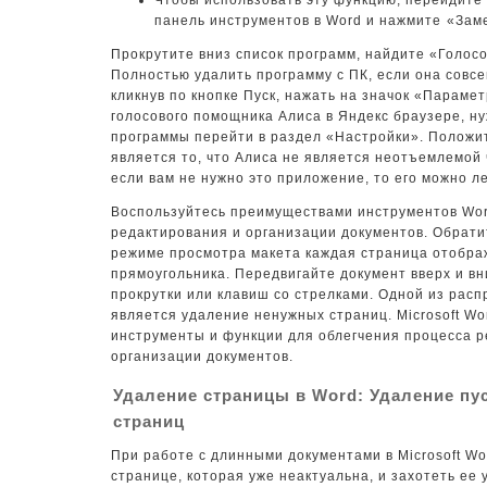
Чтобы использовать эту функцию, перейдите 
панель инструментов в Word и нажмите⁤ «Зам
Прокрутите вниз список программ, найдите «Голос
Полностью удалить программу с ПК, если она совсе
кликнув по кнопке Пуск, нажать на значок «Параме
голосового помощника Алиса в Яндекс браузере, н
программы перейти в раздел «Настройки». Полож
является то, что Алиса не является неотъемлемой
если вам не нужно это приложение, то его можно ле
Воспользуйтесь преимуществами инструментов Wor
редактирования и организации документов. Обрати
режиме просмотра макета каждая страница отобра
прямоугольника. Передвигайте документ вверх и в
прокрутки или клавиш со стрелками. Одной из рас
является удаление ненужных страниц. Microsoft W
инструменты и функции для облегчения процесса р
организации документов.
Удаление страницы в Word: Удаление пу
страниц
При работе с длинными документами в Microsoft Wo
странице, которая уже неактуальна, и захотеть ее 