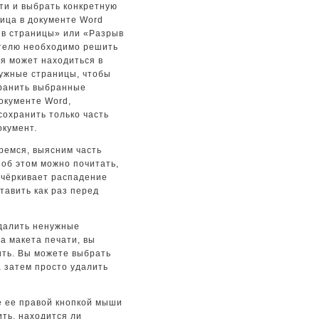
йти и выбрать конкретную
ница в документе Word
ыв страницы» или «Разрыв
ателю необходимо решить
ая может находиться в
нужные страницы, чтобы
хранить выбранные
окументе Word,
сохранить только часть
окумент.
еремся, выясним часть
 об этом можно почитать,
дчёркивает распадение
тавить как раз перед
удалить ненужные
а макета печати, вы
ить. Вы можете выбрать
а затем просто удалить
е ее правой кнопкой мыши
ть, находится ли