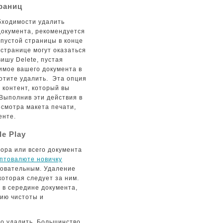
раниц
обходимости удалить
документа, рекомендуется
 пустой страницы в конце
странице могут оказаться
ишу Delete, пустая
имое вашего документа в
тите удалить. ‍ Эта опция
 контент, который вы
 Выполнив эти действия в
осмотра макета печати,
енте.
e Play
ора или всего документа
иптовалюте новичку
довательным. Удаление
которая следует за ним.
и в середине документа,
ию чистоты и
мо удалить. Большинство