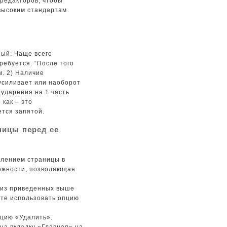
редакторов, чтобы
высоким стандартам
ый. Чаще всего
ребуется. “После того
м. 2) Наличие
 усиливает или наоборот
 ударения на 1 часть
 как – это
тся запятой.
ицы⁤ перед ее
алением страницы в
рожности, позволяющая
а из приведенных выше
ете использовать опцию
кцию «Удалить».