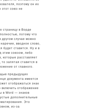
зователя, поэтому он их
о этот союз не
ю страницу в Ворде
полностью, потому что
в другом случае можно
 наречие, вводное слово,
я будет ставится. Ну и в
д этим союзом, либо
ов, которые расставляет
 то запятая ставится в
ложение от главного.
мощью предыдущих
конце документа имеется
может отображаться знак
о включить отображение
ы в Word — знаков
 пустые дополнительные
рматирования. Это
овном, из-за