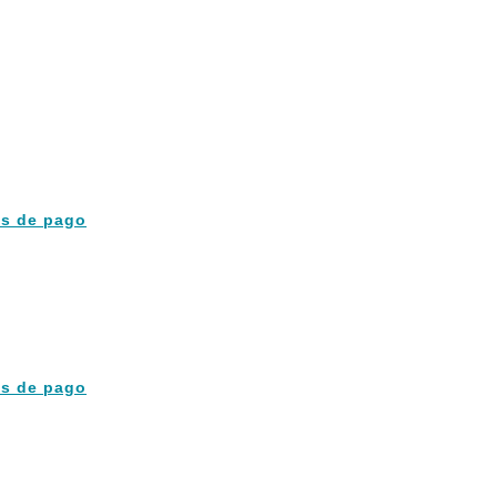
os de pago
os de pago