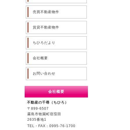
売買不動産物件
賃貸不動産物件
ちひろだより
会社概要
お問い合わせ
会社概要
不動産の千尋（ちひろ）
〒899-6507
霧島市牧園町宿窪田
2635番地1
TEL・FAX：0995-76-1700