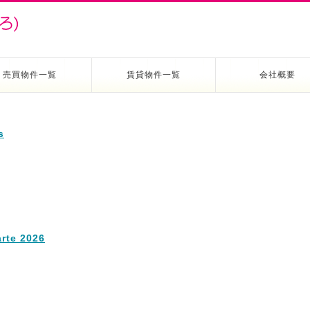
売買物件一覧
賃貸物件一覧
会社概要
s
arte 2026