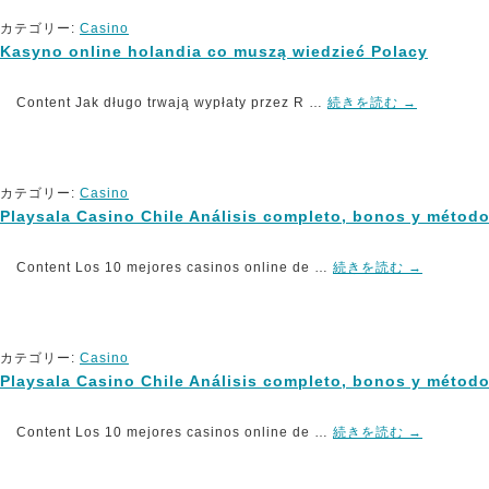
カテゴリー:
Casino
Kasyno online holandia co muszą wiedzieć Polacy
Content Jak długo trwają wypłaty przez R …
続きを読む
→
カテゴリー:
Casino
Playsala Casino Chile Análisis completo, bonos y métod
Content Los 10 mejores casinos online de …
続きを読む
→
カテゴリー:
Casino
Playsala Casino Chile Análisis completo, bonos y métod
Content Los 10 mejores casinos online de …
続きを読む
→